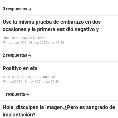
0 respuestas
Use la misma prueba de embarazo en dos
ocasiones y la primera vez dió negativo y
Dan
-
13 sep 2021 a las 02:19
marsan1990
-
28 sep 2023 a las 09:26
2 respuestas
Positivo en ets
Ainat_8309
-
2 may 2021 a las 23:37
jessi2731
-
3 may 2021 a las 15:48
1 respuesta
Hola, disculpen la imagen.¿Pero es sangrado de
implantación?