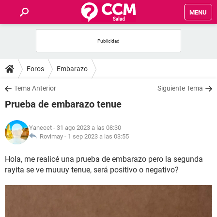
MENU
INICIO
FOROS
Foros
Embarazo
SALUD
Tema Anterior
Siguiente Tema
Prueba de embarazo tenue
FAMILIA
Yaneeet
- 31 ago 2023 a las 08:30
NUTRICIÓN
Rovimay -
1 sep 2023 a las 03:55
Hola, me realicé una prueba de embarazo pero la segunda
BIENESTAR
rayita se ve muuuy tenue, será positivo o negativo?
SEXUALIDAD
GLOSARIO