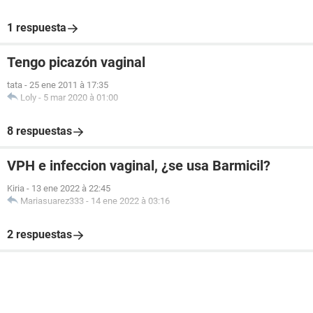
1 respuesta
Tengo picazón vaginal
tata
-
25 ene 2011 à 17:35
????????‍♀️
Loly
-
5 mar 2020 à 01:00
No pica, no molesta no nada ! ????
8 respuestas
VPH e infeccion vaginal, ¿se usa Barmicil?
Kiria
-
13 ene 2022 à 22:45
Mariasuarez333
-
14 ene 2022 à 03:16
2 respuestas