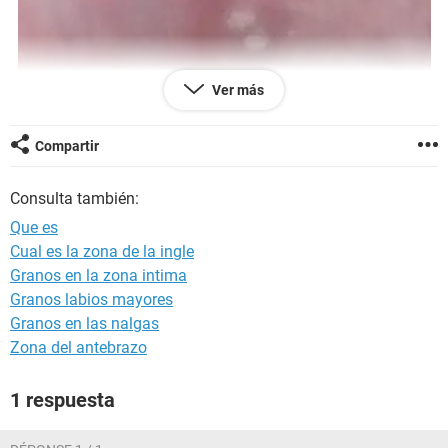
Ver más
Compartir
Consulta también:
Que es
Cual es la zona de la ingle
Granos en la zona intima
Granos labios mayores
Granos en las nalgas
Buenas, espero se encuentren muy bien!
Zona del antebrazo
Me gustaría saber que será esto que aprecio en mi parte
1 respuesta
íntima?