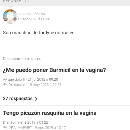
RÉPONSE 1 / 1
usuario anónimo
15 sep 2023 à 06:36
Son manchas de fordyce normales
Discusiones similares
¿Me puedo poner Barmicil en la vagina?
Ay que dolor!!
-
21 jul 2012 à 09:28
Dr.manzur
-
18 may 2023 à 22:51
27 respuestas
Tengo picazón rasquiña en la vagina
Dianap
-
9 ene 2019 à 01:22
DRA. MARNET
-
9 ene 2019 à 12:17