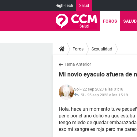
High-Tech
Salud
FOROS
SALUD
Foros
Sexualidad
Tema Anterior
Mi novio eyaculo afuera de
Sol
- 22 sep 2023 a las 01:18
Si -
25 sep 2023 a las 15:18
Hola, hace un momento tuve pequeño
pene por el ano dolió ya que estaba
tengo miedo de quedar embarazada 
eso mi sangre es roja pero me parec