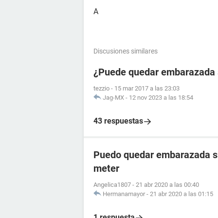
A
Discusiones similares
¿Puede quedar embarazada si
tezzio
-
15 mar 2017 a las 23:03
Jag-MX
-
12 nov 2023 a las 18:54
43 respuestas
Puedo quedar embarazada si 
meter
Angelica1807
-
21 abr 2020 a las 00:40
Hermanamayor
-
21 abr 2020 a las 01:15
1 respuesta