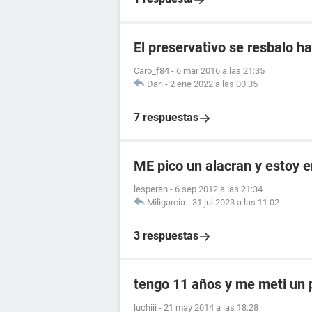
El preservativo se resbalo ha
Caro_f84
-
6 mar 2016 a las 21:35
Dari
-
2 ene 2022 a las 00:35
7 respuestas
ME pico un alacran y estoy
lesperan
-
6 sep 2012 a las 21:34
Miligarcia
-
31 jul 2023 a las 11:02
3 respuestas
tengo 11 años y me meti un 
luchiii
-
21 may 2014 a las 18:28