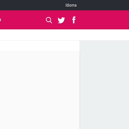
Idioma
O