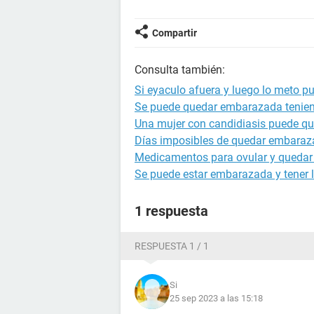
Compartir
Consulta también:
Si eyaculo afuera y luego lo meto 
Se puede quedar embarazada tenien
Una mujer con candidiasis puede q
Días imposibles de quedar embara
Medicamentos para ovular y queda
Se puede estar embarazada y tener l
1 respuesta
RESPUESTA 1 / 1
Si
25 sep 2023 a las 15:18