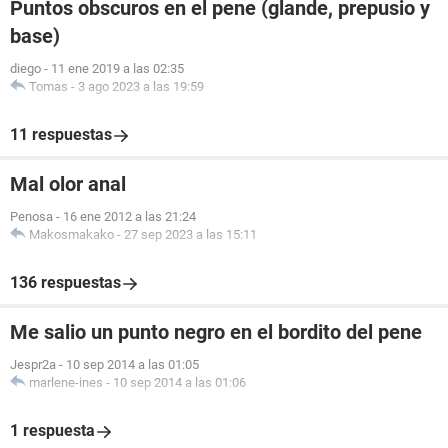
Puntos obscuros en el pene (glande, prepusio y
base)
diego
-
11 ene 2019 a las 02:35
Tomas
-
3 ago 2023 a las 19:59
11 respuestas
Mal olor anal
Penosa
-
16 ene 2012 a las 21:24
Makosmakako
-
27 sep 2023 a las 15:11
136 respuestas
Me salio un punto negro en el bordito del pene
Jespr2a
-
10 sep 2014 a las 01:05
marlene-ines
-
10 sep 2014 a las 01:06
1 respuesta