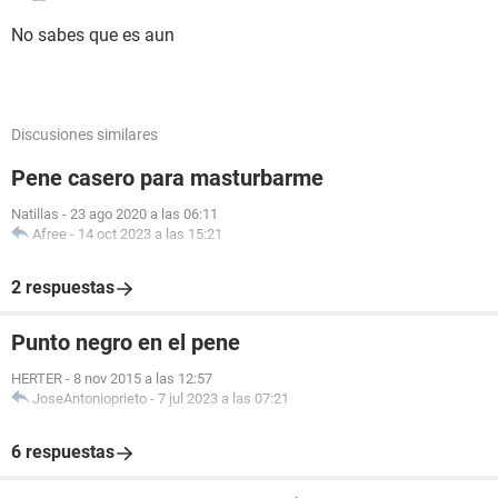
No sabes que es aun
Discusiones similares
Pene casero para masturbarme
Natillas
-
23 ago 2020 a las 06:11
Afree
-
14 oct 2023 a las 15:21
2 respuestas
Punto negro en el pene
HERTER
-
8 nov 2015 a las 12:57
JoseAntonioprieto
-
7 jul 2023 a las 07:21
6 respuestas