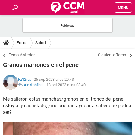
MENU
INICIO
FOROS
Foros
Salud
SALUD
Tema Anterior
Siguiente Tema
Granos marrones en el pene
FAMILIA
Fz12rat
- 26 sep 2023 a las 20:43
NUTRICIÓN
Alexfhhfhsl
-
13 oct 2023 a las 03:40
Me salieron estas manchas/granos en el tronco del pene,
BIENESTAR
estoy algo asustado, ¿me podrían ayudar a saber qué podría
ser?
SEXUALIDAD
GLOSARIO