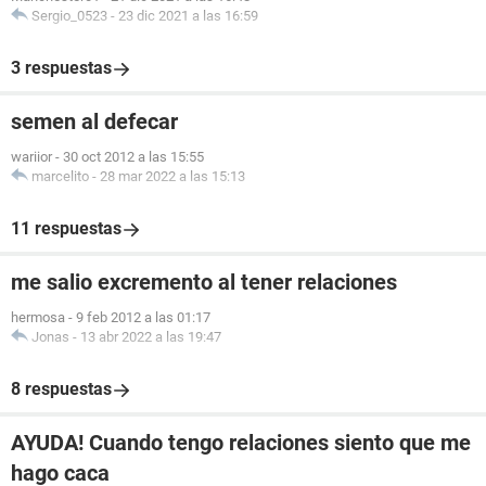
Sergio_0523
-
23 dic 2021 a las 16:59
3 respuestas
semen al defecar
wariior
-
30 oct 2012 a las 15:55
marcelito
-
28 mar 2022 a las 15:13
11 respuestas
me salio excremento al tener relaciones
hermosa
-
9 feb 2012 a las 01:17
Jonas
-
13 abr 2022 a las 19:47
8 respuestas
AYUDA! Cuando tengo relaciones siento que me
hago caca