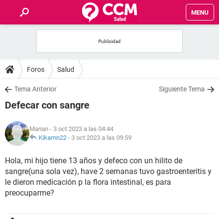
MENU
INICIO
FOROS
Foros
Salud
SALUD
Tema Anterior
Siguiente Tema
Defecar con sangre
FAMILIA
Marian
- 3 oct 2023 a las 04:44
NUTRICIÓN
Kikamn22
-
3 oct 2023 a las 09:59
Hola, mi hijo tiene 13 años y defeco con un hilito de
BIENESTAR
sangre(una sola vez), have 2 semanas tuvo gastroenteritis y
le dieron medicación p la flora intestinal, es para
SEXUALIDAD
preocuparme?
GLOSARIO