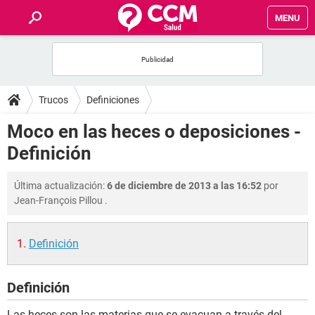
MENU
INICIO
FOROS
Trucos
Definiciones
SALUD
Moco en las heces o deposiciones -
Definición
FAMILIA
Última actualización:
6 de diciembre de 2013 a las 16:52
por
NUTRICIÓN
Jean-François Pillou
.
BIENESTAR
Definición
SEXUALIDAD
Definición
GLOSARIO
Las heces son las materias que se evacuan a través del