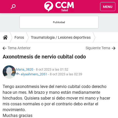
MENU
INICIO
FOROS
Foros
Traumatologia / Lesiones deportivas
SALUD
Tema Anterior
Siguiente Tema
Axonotmesis de nervio cubital codo
FAMILIA
Maria_3820
- 8 oct 2023 a las 01:52
NUTRICIÓN
elyaahmero_2051
-
8 oct 2023 a las 02:39
Tengo axonotmesis leve del nervio cubital codo derecho
BIENESTAR
hace un mes. Mi brazo y mano están medianamente
hinchados. Quisiera saber si debo mover mi mano y hacer
SEXUALIDAD
mis cosas normales o por el contrario debo evitar el
movimiento.
GLOSARIO
Muchas gracias