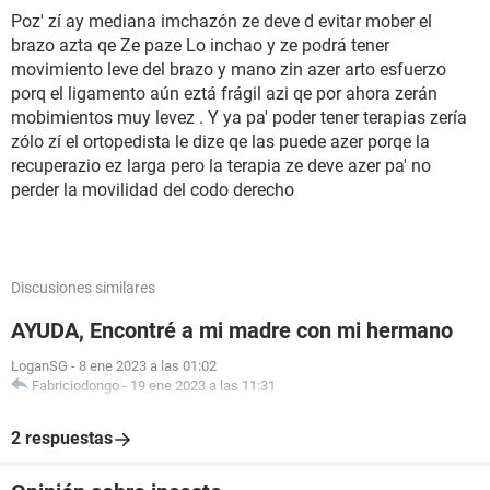
Poz' zí ay mediana imchazón ze deve d evitar mober el
brazo azta qe Ze paze Lo inchao y ze podrá tener
movimiento leve del brazo y mano zin azer arto esfuerzo
porq el ligamento aún eztá frágil azi qe por ahora zerán
mobimientos muy levez . Y ya pa' poder tener terapias zería
zólo zí el ortopedista le dize qe las puede azer porqe la
recuperazio ez larga pero la terapia ze deve azer pa' no
perder la movilidad del codo derecho
Discusiones similares
AYUDA, Encontré a mi madre con mi hermano
LoganSG
-
8 ene 2023 a las 01:02
Fabriciodongo
-
19 ene 2023 a las 11:31
2 respuestas