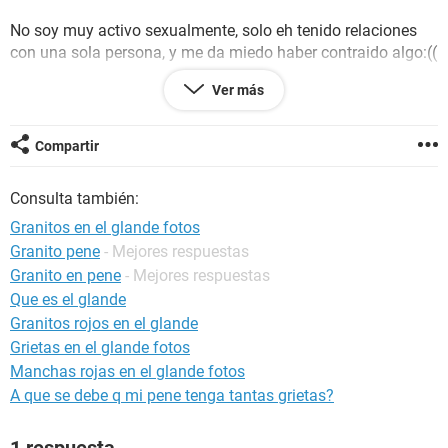
No soy muy activo sexualmente, solo eh tenido relaciones
con una sola persona, y me da miedo haber contraido algo:((
Ver más
No se si sea una alergia o infección:((
Alguien me puede decir?
Compartir
Consulta también:
Granitos en el glande fotos
Granito pene
- Mejores respuestas
Granito en pene
- Mejores respuestas
Que es el glande
Granitos rojos en el glande
Grietas en el glande fotos
Manchas rojas en el glande fotos
A que se debe q mi pene tenga tantas grietas?