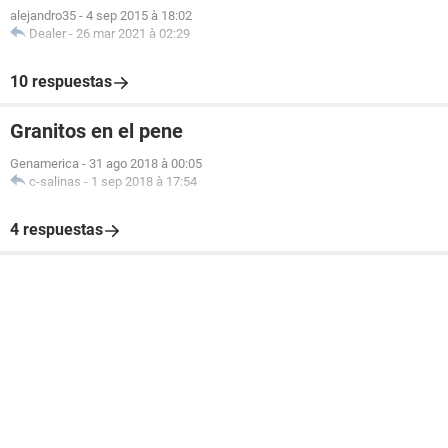
alejandro35
-
4 sep 2015 à 18:02
Dealer
-
26 mar 2021 à 02:29
10 respuestas
Granitos en el pene
Genamerica
-
31 ago 2018 à 00:05
c-salinas
-
1 sep 2018 à 17:54
4 respuestas