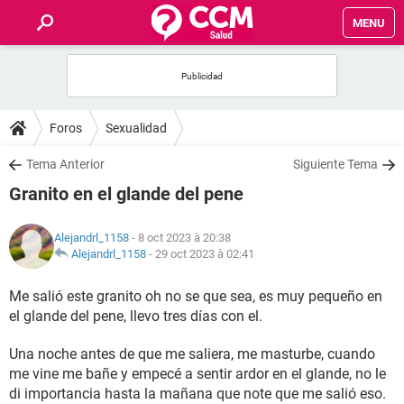
MENU
INICIO
FORUMS
Foros
Sexualidad
SALUD
Tema Anterior
Siguiente Tema
Granito en el glande del pene
FAMILIA
Alejandrl_1158
- 8 oct 2023 à 20:38
NUTRICIÓN
Alejandrl_1158
-
29 oct 2023 à 02:41
Me salió este granito oh no se que sea, es muy pequeño en
BIENESTAR
el glande del pene, llevo tres días con el.
SEXUALIDAD
Una noche antes de que me saliera, me masturbe, cuando
me vine me bañe y empecé a sentir ardor en el glande, no le
GLOSARIO
di importancia hasta la mañana que note que me salió eso.