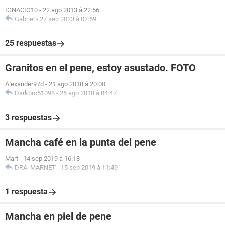
IGNACIO10
-
22 ago 2013 à 22:56
Gabriel
-
27 sep 2023 à 07:59
25 respuestas
Granitos en el pene, estoy asustado. FOTO
Alexander97d
-
21 ago 2018 à 20:00
Darkbro51098
-
25 ago 2018 à 04:47
3 respuestas
Mancha café en la punta del pene
Mart
-
14 sep 2019 à 16:18
DRA. MARNET
-
15 sep 2019 à 11:49
1 respuesta
Mancha en piel de pene