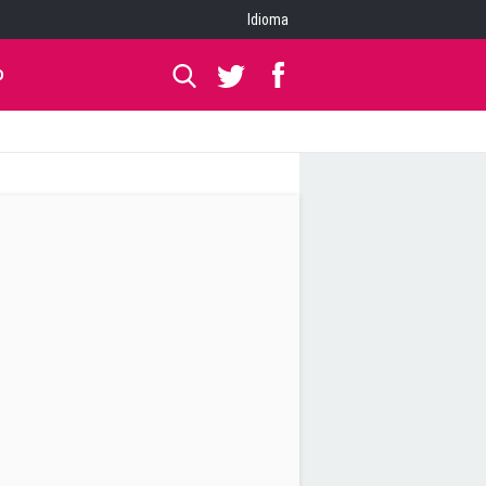
Idioma
O