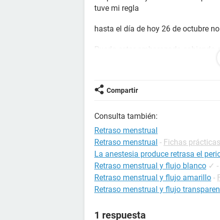
tuve mi regla
hasta el día de hoy 26 de octubre no 
Puedo estar embarazada sabiendo qu
pastilla del día siguiente.en el mes 
Gracias
Compartir
Consulta también:
Retraso menstrual
Retraso menstrual
-
Fichas prácticas
La anestesia produce retrasa el per
Retraso menstrual y flujo blanco
✓
Retraso menstrual y flujo amarillo
-
Retraso menstrual y flujo transparen
1 respuesta