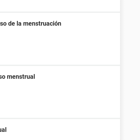
raso de la menstruación
aso menstrual
ual