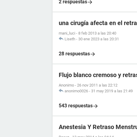
2 respuestas
una cirugía afecta en el ret
mani_luci
-
8 feb 2013 a las 20:40
Liseth
-
30 ene 2023 a las 20:31
28 respuestas
Flujo blanco cremoso y retr
Anonimo
-
26 nov 2011 a las 22:12
anonimo0026
-
31 may 2019 a las 21:49
543 respuestas
Anestesia Y Retraso Menstr