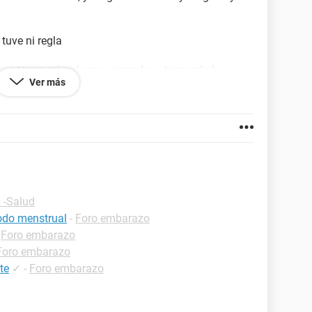
tuve ni regla
e tengo mi ciclo muy irregular y tomando la
Ver más
de agosto.
 -Salud
iodo menstrual
-
Foro embarazo
-
Foro embarazo
Foro embarazo
te
✓
-
Foro embarazo