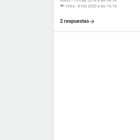
Rosxz
-
13 may 2014 a las 04:14
Erika
-
8 feb 2020 a las 16:16
2 respuestas