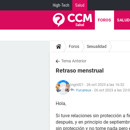
High-Tech
Salud
FOROS
SALUD
Foros
Sexualidad
Tema Anterior
Retraso menstrual
Ingrid21
- 26 oct 2023 a las 16:32
Yucareux
-
26 oct 2023 a las 23:
Hola,
Si tuve relaciones sin protección a f
después, y en principio de septiembr
sin protección y no tome nada pero e