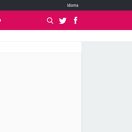
Idioma
O