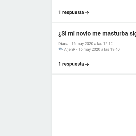
1 respuesta
¿Si mi novio me masturba si
Diana
-
16 may 2020 a las 12:12
ArjenR
-
16 may 2020 a las 19:40
1 respuesta