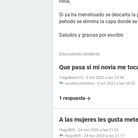
Hola,
Si ya ha menstruado se descarta la 
periodo se elimina la capa donde se
Saludos y gracias por escribir.
Discusiones similares
Que pasa si mi novia me toc
Tiagobravo10
-
2 oct 2022 a las 23:58
usuario anónimo
-
3 oct 2022 a las 04:52
1 respuesta
A las mujeres les gusta mete
Hugo805
-
24 nov 2020 a las 21:02
Hugo805
-
24 nov 2020 a las 21:17