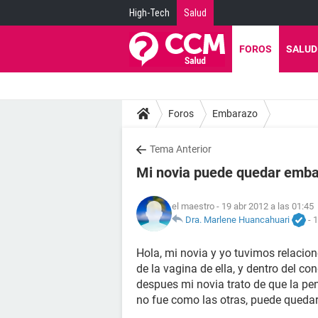
High-Tech
Salud
FOROS
SALUD
Foros
Embarazo
Tema Anterior
Mi novia puede quedar emb
el maestro
- 19 abr 2012 a las 01:45
Dra. Marlene Huancahuari
-
1
Hola, mi novia y yo tuvimos relacion
de la vagina de ella, y dentro del co
despues mi novia trato de que la pen
no fue como las otras, puede qued