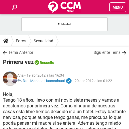
MENU
INICIO
FOROS
Foros
Sexualidad
SALUD
Tema Anterior
Siguiente Tema
Primera vez
Resuelto
FAMILIA
Ana
- 19 abr 2012 a las 16:34
NUTRICIÓN
Dra. Marlene Huancahuari
-
20 abr 2012 a las 01:22
Hola,
BIENESTAR
Tengo 18 años. llevo con mi novio siete meses y vamos a
acostarnos por primera vez. Como ninguna de nuestras
SEXUALIDAD
casas esta libre hemos decidido ir a un hotel. Estoy bastante
nerviosa, porque aunque tengo ganas, me preocupa lo que
podria pensar mi madre si se entera. Ademas tengo miedo
GLOSARIO
de la sangre y el dolor de la primera vez. ¿algun consejo