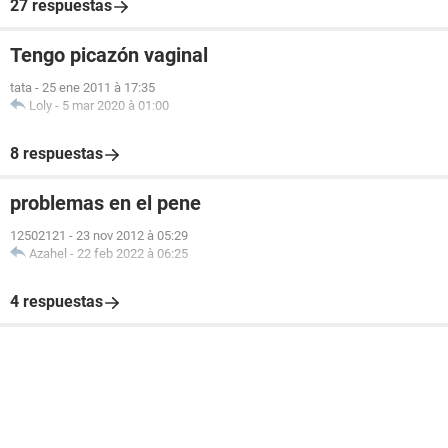
27 respuestas
Tengo picazón vaginal
tata
-
25 ene 2011 à 17:35
Loly
-
5 mar 2020 à 01:00
8 respuestas
problemas en el pene
12502121
-
23 nov 2012 à 05:29
Azahel
-
22 feb 2022 à 06:25
4 respuestas