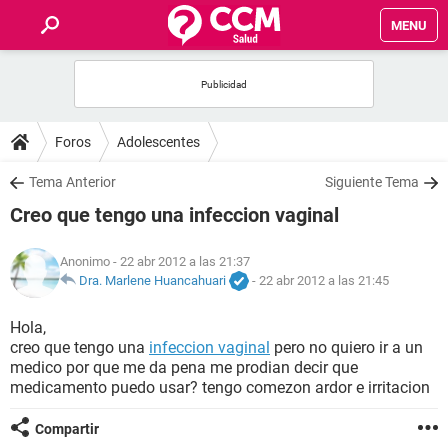
MENU
INICIO
FOROS
Foros
Adolescentes
SALUD
Tema Anterior
Siguiente Tema
Creo que tengo una infeccion vaginal
FAMILIA
Anonimo
- 22 abr 2012 a las 21:37
NUTRICIÓN
Dra. Marlene Huancahuari
-
22 abr 2012 a las 21:45
Hola,
BIENESTAR
creo que tengo una
infeccion vaginal
pero no quiero ir a un
medico por que me da pena me prodian decir que
SEXUALIDAD
medicamento puedo usar? tengo comezon ardor e irritacion
Compartir
GLOSARIO