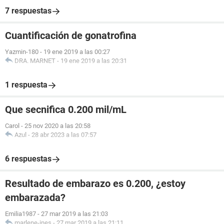
7 respuestas
Cuantificación de gonatrofina
Yazmin-180
-
19 ene 2019 a las 00:27
DRA. MARNET
-
19 ene 2019 a las 20:31
1 respuesta
Que secnifica 0.200 mil/mL
Carol
-
25 nov 2020 a las 20:58
Azul
-
28 abr 2023 a las 07:57
6 respuestas
Resultado de embarazo es 0.200, ¿estoy
embarazada?
Emilia1987
-
27 mar 2019 a las 21:03
marlene-ines
-
27 mar 2019 a las 21:11