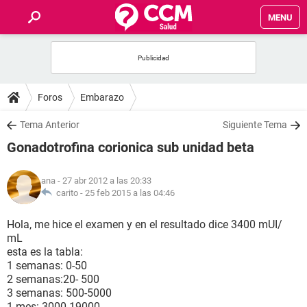
MENU
INICIO
FOROS
Foros
Embarazo
SALUD
Tema Anterior
Siguiente Tema
Gonadotrofina corionica sub unidad beta
FAMILIA
ana
- 27 abr 2012 a las 20:33
NUTRICIÓN
carito -
25 feb 2015 a las 04:46
Hola, me hice el examen y en el resultado dice 3400 mUI/
BIENESTAR
mL
esta es la tabla:
SEXUALIDAD
1 semanas: 0-50
2 semanas:20- 500
3 semanas: 500-5000
GLOSARIO
1 mes: 3000-19000