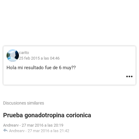
carito
25 feb 2015 a las 04:46
Hola mi resultado fue de 6 muy??
Discusiones similares
Prueba gonadotropina corionica
Andrearv
-
27 mar 2016 a las 20:19
Andrearv
-
27 mar 2016 a las 21:42