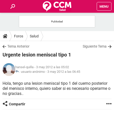
MENU
INICIO
FOROS
Foros
Salud
SALUD
Tema Anterior
Siguiente Tema
Urgente lesion meniscal tipo 1
FAMILIA
hansel-quilla
- 3 may 2012 a las 05:02
NUTRICIÓN
usuario anónimo -
3 may 2012 a las 06:45
Hola, tengo una lesion meniscal tipo 1 del cuerno posterior
BIENESTAR
del menisco interno, quiero saber si es necesario operarme o
no gracias..
SEXUALIDAD
Compartir
GLOSARIO