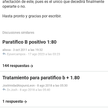
afectación de este, pues es el unico que decedirá finalmente
operarte o no.
Hasta pronto y gracias por escribir.
Discusiones similares
Paratífico B positivo 1:80
alissa
-
3 oct 2011 a las 19:32
Eysercampos
-
17 ago 2023 a las 03:23
144 respuestas
Tratamiento para paratifico b + 1.80
JostrinidadAispuroLeon
-
8 ago 2018 a las 05:30
Dr.Josh
-
8 ago 2018 a las 05:40
1 respuesta