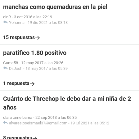
manchas como quemaduras en la piel
cinR
-
3 oct 2016 a las 22:19
Yohanna
-
19 dic 2021 a las 08:18
15 respuestas
paratifico 1.80 positivo
Gume58
-
12 may 2017 a las 20:26
Dr.Josh
-
13 may 2017 a las 05:39
1 respuesta
Cuánto de Threchop le debo dar a mi niña de 2
años
clara cime barea
-
22 sep 2013 a las 06:35
alvaresjoseismael37@gmail.com
-
19 jul 2021 a las 05:12
8 respuestas