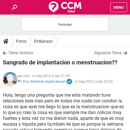
MENU
INICIO
FOROS
Foros
Embarazo
SALUD
Tema Anterior
Siguiente Tema
Sangrado de implantacion o menstruacion??
FAMILIA
ale rmz
- 6 may 2012 a las 21:39
NUTRICIÓN
Dra. Marlene Huancahuari
-
6 may 2012 a las 23:24
Hola, tengo una pregunta que me esta matando tuve
BIENESTAR
relaciones este mes pero en todas me cuide con condon la
cosa es que ayer me llego lo que es la menstruacion que es
SEXUALIDAD
lo que yo creo la cosa es que siempre me dan colicos muy
fuertes y esta vez no me dieron nada, aparte de que es muy
escasa y liquida pero ta,mbien lei que es porque la semana
GLOSARIO
pasada estuve tomando aspirinas porque tenia dolores de