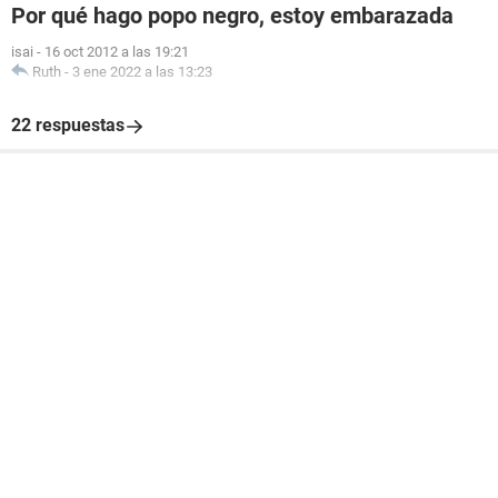
Por qué hago popo negro, estoy embarazada
isai
-
16 oct 2012 a las 19:21
Ruth
-
3 ene 2022 a las 13:23
22 respuestas