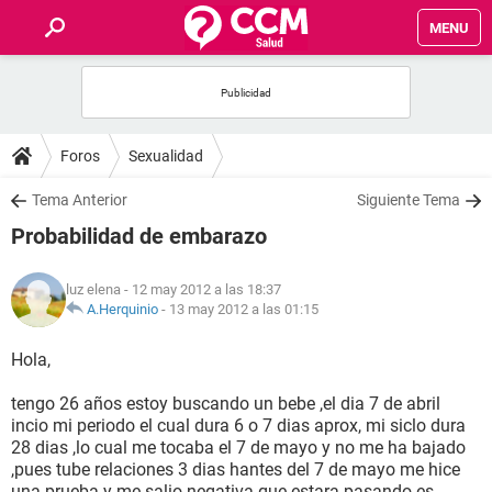
MENU
INICIO
FOROS
Foros
Sexualidad
SALUD
Tema Anterior
Siguiente Tema
Probabilidad de embarazo
FAMILIA
luz elena
- 12 may 2012 a las 18:37
NUTRICIÓN
A.Herquinio
-
13 may 2012 a las 01:15
Hola,
BIENESTAR
tengo 26 años estoy buscando un bebe ,el dia 7 de abril
SEXUALIDAD
incio mi periodo el cual dura 6 o 7 dias aprox, mi siclo dura
28 dias ,lo cual me tocaba el 7 de mayo y no me ha bajado
,pues tube relaciones 3 dias hantes del 7 de mayo me hice
GLOSARIO
una prueba y me salio negativa que estara pasando es