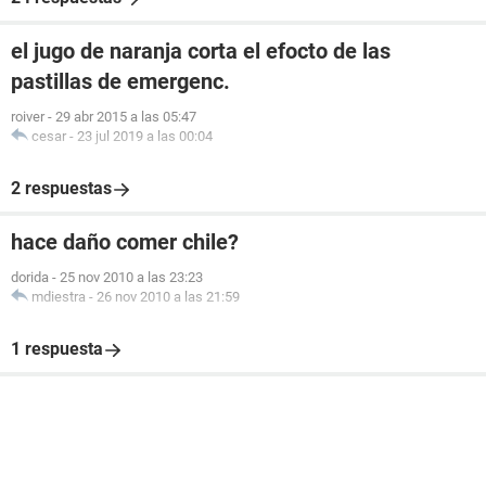
el jugo de naranja corta el efocto de las
pastillas de emergenc.
roiver
-
29 abr 2015 a las 05:47
cesar
-
23 jul 2019 a las 00:04
2 respuestas
hace daño comer chile?
dorida
-
25 nov 2010 a las 23:23
mdiestra
-
26 nov 2010 a las 21:59
1 respuesta