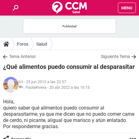
MENU
INICIO
FOROS
Foros
Salud
SALUD
Tema Anterior
Siguiente Tema
¿Qué alimentos puedo consumir al desparasitar
FAMILIA
lct
- 23 jun 2012 a las 22:57
NUTRICIÓN
PaolaRivera -
20 abr 2022 a las 16:15
Hola,
BIENESTAR
quiero saber qué alimentos puedo consumir al
desparasitarme, ya que me dicen que no puedo comer carne
SEXUALIDAD
de cerdo, ni picante, aligual que marisco y atún enlatado.
Por responderme gracias.
GLOSARIO