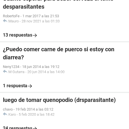
desparasitantes
RobertoFe
-
1 mar 2017 a las 21:53
Mauro
-
28 nov 2021 a las 01:33
13 respuestas
¿Puedo comer carne de puerco si estoy con
diarrea?
Neny1234
-
18 jun 2014 a las 19:12
M Gutarra
-
20 jun 2014 a las 14:00
1 respuesta
luego de tomar quenopodio (drsparasitante)
chavo
-
19 feb 2014 a las 03:12
Karo
-
5 feb 2020 a las 18:42
24 respuestas