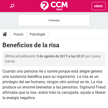
MENU
INICIO
FOROS
Trucos
Psicología
SALUD
Beneficios de la risa
FAMILIA
Última actualización:
3 de agosto de 2017 a las 20:31
por
Laura
García
.
NUTRICIÓN
Cuando una persona ríe o sonríe porque está alegre genera
una sustancia benéfica para su organismo. La risa es un
BIENESTAR
privilegio del ser humano, ningún otro animal se ríe. La risa
produce un enorme bienestar a las personas. Sigmund Freud
SEXUALIDAD
afirmaba que la risa -sobre todo la carcajada- ayuda a liberar
la energía negativa.
GLOSARIO