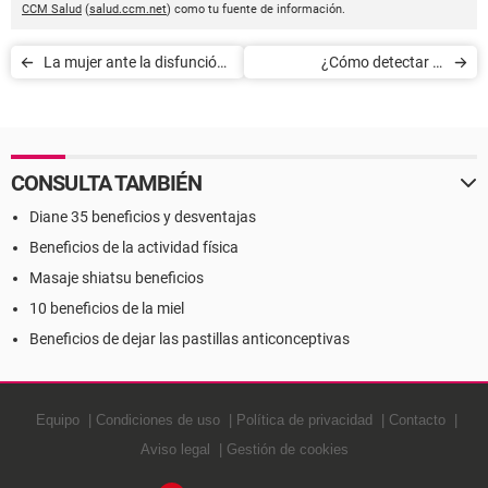
CCM Salud
(
salud.ccm.net
) como tu fuente de información.
La mujer ante la disfunción
¿Cómo detectar la
eréctil de su pareja
anorexia?
CONSULTA TAMBIÉN
Diane 35 beneficios y desventajas
Beneficios de la actividad física
Masaje shiatsu beneficios
10 beneficios de la miel
Beneficios de dejar las pastillas anticonceptivas
Equipo
Condiciones de uso
Política de privacidad
Contacto
Aviso legal
Gestión de cookies