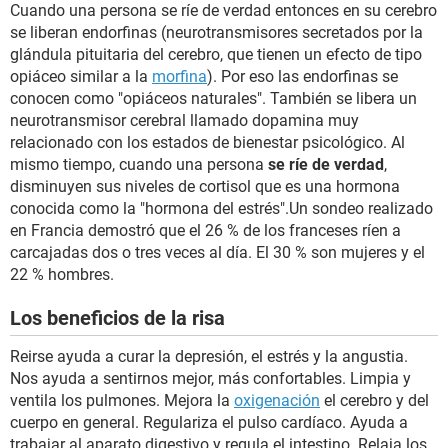
Cuando una persona se ríe de verdad entonces en su cerebro
se liberan endorfinas (neurotransmisores secretados por la
glándula pituitaria del cerebro, que tienen un efecto de tipo
opiáceo similar a la
morfina
). Por eso las endorfinas se
conocen como "opiáceos naturales". También se libera un
neurotransmisor cerebral llamado dopamina muy
relacionado con los estados de bienestar psicológico. Al
mismo tiempo, cuando una persona
se ríe de verdad
,
disminuyen sus niveles de cortisol que es una hormona
conocida como la "hormona del estrés".Un sondeo realizado
en Francia demostró que el 26 % de los franceses ríen a
carcajadas dos o tres veces al día. El 30 % son mujeres y el
22 % hombres.
Los beneficios de la risa
Reirse ayuda a curar la depresión, el estrés y la angustia.
Nos ayuda a sentirnos mejor, más confortables. Limpia y
ventila los pulmones. Mejora la
oxigenación
el cerebro y del
cuerpo en general. Regulariza el pulso cardíaco. Ayuda a
trabajar al aparato digestivo y regula el intestino. Relaja los