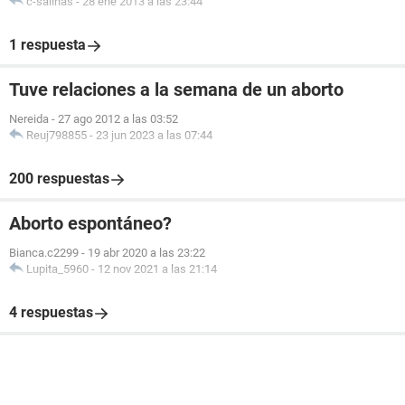
c-salinas
-
28 ene 2013 a las 23:44
1 respuesta
Tuve relaciones a la semana de un aborto
Nereida
-
27 ago 2012 a las 03:52
Reuj798855
-
23 jun 2023 a las 07:44
200 respuestas
Aborto espontáneo?
Bianca.c2299
-
19 abr 2020 a las 23:22
Lupita_5960
-
12 nov 2021 a las 21:14
4 respuestas