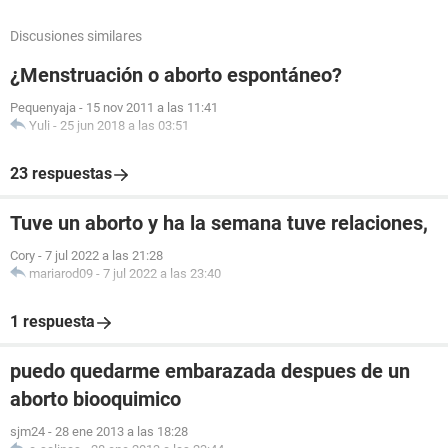
Discusiones similares
¿Menstruación o aborto espontáneo?
Pequenyaja
-
15 nov 2011 a las 11:41
Yuli
-
25 jun 2018 a las 03:51
23 respuestas
Tuve un aborto y ha la semana tuve relaciones,
Cory
-
7 jul 2022 a las 21:28
mariarod09
-
7 jul 2022 a las 23:40
1 respuesta
puedo quedarme embarazada despues de un
aborto biooquimico
sjm24
-
28 ene 2013 a las 18:28