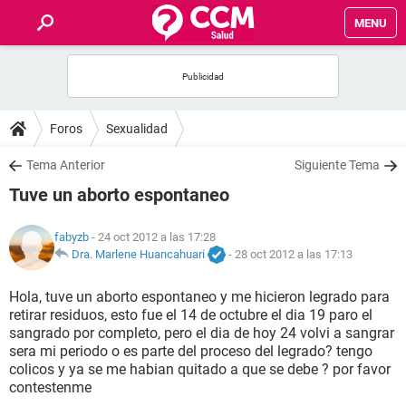
MENU
INICIO
FOROS
Foros
Sexualidad
SALUD
Tema Anterior
Siguiente Tema
Tuve un aborto espontaneo
FAMILIA
fabyzb
- 24 oct 2012 a las 17:28
NUTRICIÓN
Dra. Marlene Huancahuari
-
28 oct 2012 a las 17:13
Hola, tuve un aborto espontaneo y me hicieron legrado para
BIENESTAR
retirar residuos, esto fue el 14 de octubre el dia 19 paro el
sangrado por completo, pero el dia de hoy 24 volvi a sangrar
SEXUALIDAD
sera mi periodo o es parte del proceso del legrado? tengo
colicos y ya se me habian quitado a que se debe ? por favor
contestenme
GLOSARIO