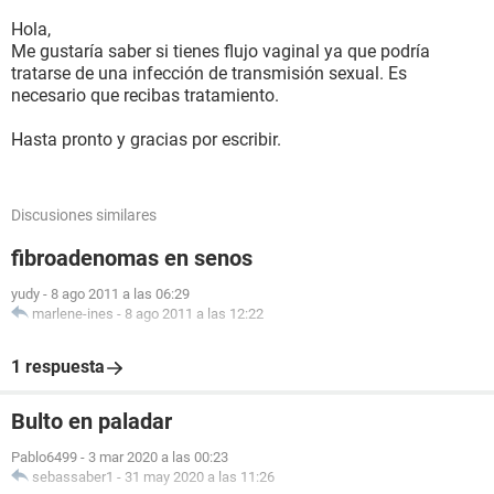
Hola,
Me gustaría saber si tienes flujo vaginal ya que podría
tratarse de una infección de transmisión sexual. Es
necesario que recibas tratamiento.
Hasta pronto y gracias por escribir.
Discusiones similares
fibroadenomas en senos
yudy
-
8 ago 2011 a las 06:29
marlene-ines
-
8 ago 2011 a las 12:22
1 respuesta
Bulto en paladar
Pablo6499
-
3 mar 2020 a las 00:23
sebassaber1
-
31 may 2020 a las 11:26