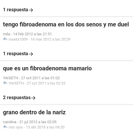
1 respuesta
tengo fibroadenoma en los dos senos y me duel
mila
-
14 feb 2012 a las 21:51
roseta1009
-
16 mar 2012 a las 20:29
1 respuesta
que es un fibroadenoma mamario
YAISETH
-
27 oct 2011 a las 01:02
YAISETH
-
27 oct 2011 a las 02:33
2 respuestas
grano dentro de la nariz
carolina
-
21 jul 2012 a las 02:05
mis ojos
-
13 abr 2016 a las 04:20