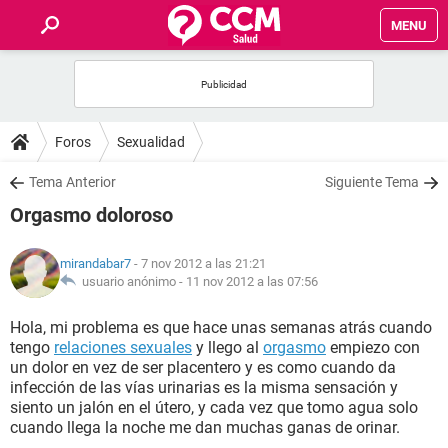
MENU
INICIO
FOROS
Foros
Sexualidad
SALUD
Tema Anterior
Siguiente Tema
Orgasmo doloroso
FAMILIA
mirandabar7
- 7 nov 2012 a las 21:21
NUTRICIÓN
usuario anónimo -
11 nov 2012 a las 07:56
Hola, mi problema es que hace unas semanas atrás cuando
BIENESTAR
tengo
relaciones sexuales
y llego al
orgasmo
empiezo con
un dolor en vez de ser placentero y es como cuando da
SEXUALIDAD
infección de las vías urinarias es la misma sensación y
siento un jalón en el útero, y cada vez que tomo agua solo
cuando llega la noche me dan muchas ganas de orinar.
GLOSARIO