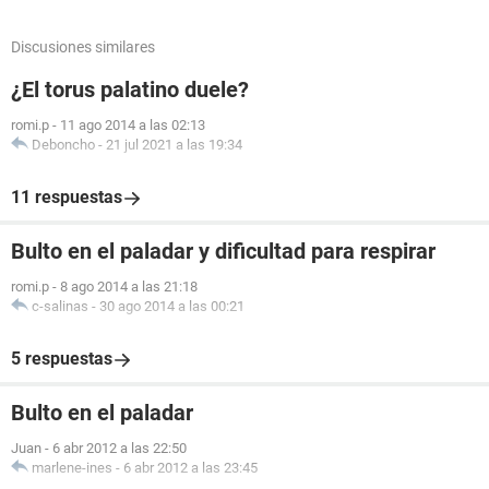
Discusiones similares
¿El torus palatino duele?
romi.p
-
11 ago 2014 a las 02:13
Deboncho
-
21 jul 2021 a las 19:34
11 respuestas
Bulto en el paladar y dificultad para respirar
romi.p
-
8 ago 2014 a las 21:18
c-salinas
-
30 ago 2014 a las 00:21
5 respuestas
Bulto en el paladar
Juan
-
6 abr 2012 a las 22:50
marlene-ines
-
6 abr 2012 a las 23:45