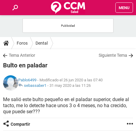
MENU
INICIO
FOROS
Foros
Dental
SALUD
Tema Anterior
Siguiente Tema
Bulto en paladar
FAMILIA
Pablo6499
- Modificado el 26 jun 2020 a las 07:40
NUTRICIÓN
sebassaber1
-
31 may 2020 a las 11:26
Me salió este bulto pequeño en el paladar superior, duele al
BIENESTAR
tacto, me lo detecte hace unos 3 o 4 meses, no ha crecido,
que puede ser???
SEXUALIDAD
Compartir
GLOSARIO