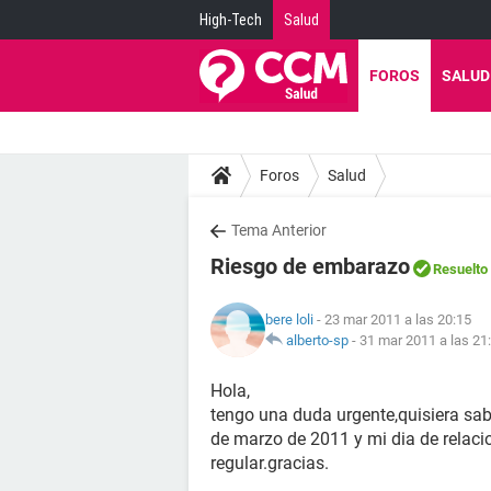
High-Tech
Salud
FOROS
SALUD
Foros
Salud
Tema Anterior
Riesgo de embarazo
Resuelto
bere loli
- 23 mar 2011 a las 20:15
alberto-sp
-
31 mar 2011 a las 21
Hola,
tengo una duda urgente,quisiera sab
de marzo de 2011 y mi dia de relaci
regular.gracias.