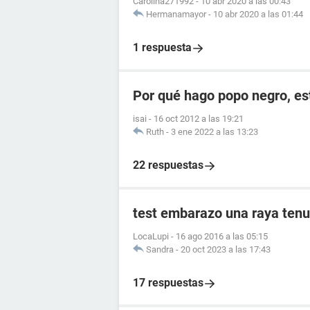
Carolina271992
-
10 abr 2020 a las 00:43
Hermanamayor
-
10 abr 2020 a las 01:44
1 respuesta
Por qué hago popo negro, e
isai
-
16 oct 2012 a las 19:21
Ruth
-
3 ene 2022 a las 13:23
22 respuestas
test embarazo una raya tenu
LocaLupi
-
16 ago 2016 a las 05:15
Sandra
-
20 oct 2023 a las 17:43
17 respuestas