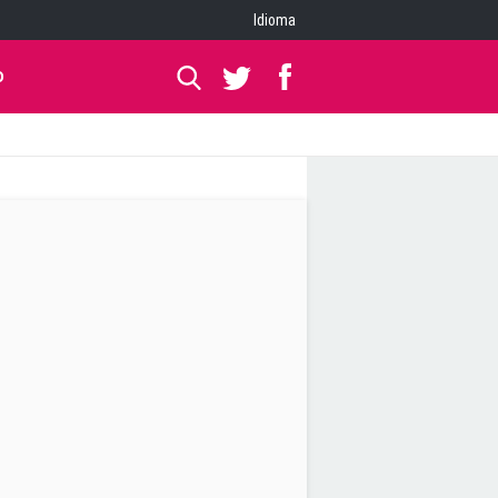
Idioma
O