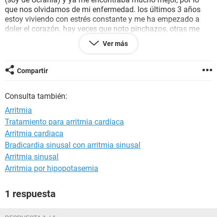
que nos olvidamos de mi enfermedad. los últimos 3 años
estoy viviendo con estrés constante y me ha empezado a
doler el corazón. hay veces que noto pinchazos, otras me
late muy fuerte.
Ver más
mi pregunta es: que hago? primero consulto con mi médico
de cabezera y él ya me enviará a un especialista?
actualmente estoy viviendo fuera de mi lugar de residencia
Compartir
habitual y no puedo acudir a mi médico de cabecera.
gracias!
Consulta también:
Arritmia
Tratamiento para arritmia cardíaca
Arritmia cardiaca
Bradicardia sinusal con arritmia sinusal
Arritmia sinusal
Arritmia por hipopotasemia
1 respuesta