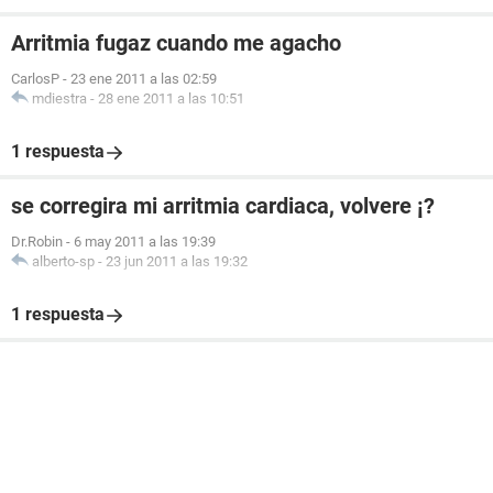
Arritmia fugaz cuando me agacho
CarlosP
-
23 ene 2011 a las 02:59
mdiestra
-
28 ene 2011 a las 10:51
1 respuesta
se corregira mi arritmia cardiaca, volvere ¡?
Dr.Robin
-
6 may 2011 a las 19:39
alberto-sp
-
23 jun 2011 a las 19:32
1 respuesta