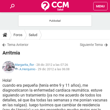
MENU
INICIO
FOROS
Foros
Salud
SALUD
Tema Anterior
Siguiente Tema
Arritmia
FAMILIA
Margarita_flor
- 28 dic 2012 a las 07:26
NUTRICIÓN
A.Herquinio
-
29 dic 2012 a las 06:08
Hola!
BIENESTAR
cuando era pequeña (tenía entre 9 y 11 años), me
diagnosticaron la enfermedad cardíaca reumática. estuve
SEXUALIDAD
siguiendo un tratamiento (ya no me acuerdo de todos los
detalles, sé que iba todas las semanas y me ponían vacunas
en las nalgas). luego tuvimos que cambiar de residencia
GLOSARIO
(soy de Ucrania) y ya me encontraba mucho mejor, por lo