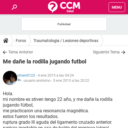
MENU
INICIO
FOROS
Foros
Traumatologia / Lesiones deportivas
SALUD
Tema Anterior
Siguiente Tema
Me dañe la rodilla jugando futbol
FAMILIA
stiven0123
- 4 ene 2013 a las 04:24
NUTRICIÓN
usuario anónimo -
5 ene 2013 a las 20:22
Hola.
BIENESTAR
mi nombre es stiven tengo 22 año, y me dañe la rodilla
jugando fútbol,
SEXUALIDAD
me practicaron una resonancia magnética.
estos fueron los resultados.
ruptura grado lll aguda del ligamento cruzado anterior.
GLOSARIO
ruptura inestable en asa de balde del menisco lateral.