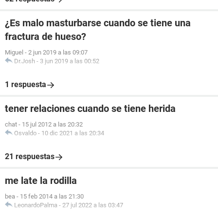
¿Es malo masturbarse cuando se tiene una
fractura de hueso?
Miguel
-
2 jun 2019 a las 09:07
Dr.Josh
-
3 jun 2019 a las 00:52
1 respuesta
tener relaciones cuando se tiene herida
chat
-
15 jul 2012 a las 20:32
Osvaldo
-
10 dic 2021 a las 20:34
21 respuestas
me late la rodilla
bea
-
15 feb 2014 a las 21:30
LeonardoPalma
-
27 jul 2022 a las 03:47