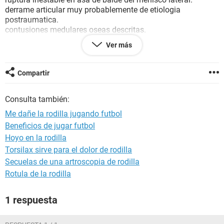
derrame articular muy probablemente de etiologia
postraumatica.
contusiones medulares oseas descritas.
pues la verdad estoy muy asustado que no siga como antes
Ver más
ps me gusta mucho el fútbol
y me quiero presentar ala policía.
la verdad me servirían mucho sus consejos si me recupero
Compartir
un 100% o no
muchas gracia.
Consulta también:
Me dañe la rodilla jugando futbol
Beneficios de jugar futbol
Hoyo en la rodilla
Torsilax sirve para el dolor de rodilla
Secuelas de una artroscopia de rodilla
Rotula de la rodilla
1 respuesta