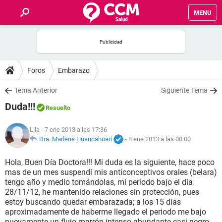
MENU
INICIO
FOROS
Foros
Embarazo
SALUD
Tema Anterior
Siguiente Tema
Duda!!!
Resuelto
FAMILIA
Lila
- 7 ene 2013 a las 17:36
NUTRICIÓN
Dra. Marlene Huancahuari
-
8 ene 2013 a las 00:00
Hola, Buen Día Doctora!!! Mi duda es la siguiente, hace poco
BIENESTAR
mas de un mes suspendí mis anticonceptivos orales (belara)
tengo año y medio tomándolas, mi periodo bajo el día
SEXUALIDAD
28/11/12, he mantenido relaciones sin protección, pues
estoy buscando quedar embarazada; a los 15 días
aproximadamente de haberme llegado el periodo me bajo
GLOSARIO
nuevamente un flujo marrón intenso abundante casi negro,