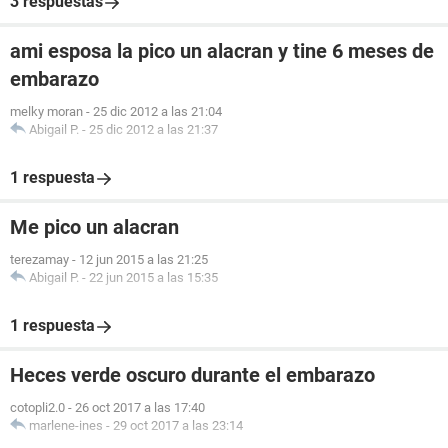
3 respuestas
ami esposa la pico un alacran y tine 6 meses de
embarazo
melky moran
-
25 dic 2012 a las 21:04
Abigail P.
-
25 dic 2012 a las 21:37
1 respuesta
Me pico un alacran
terezamay
-
12 jun 2015 a las 21:25
Abigail P.
-
22 jun 2015 a las 15:35
1 respuesta
Heces verde oscuro durante el embarazo
cotopli2.0
-
26 oct 2017 a las 17:40
marlene-ines
-
29 oct 2017 a las 23:14