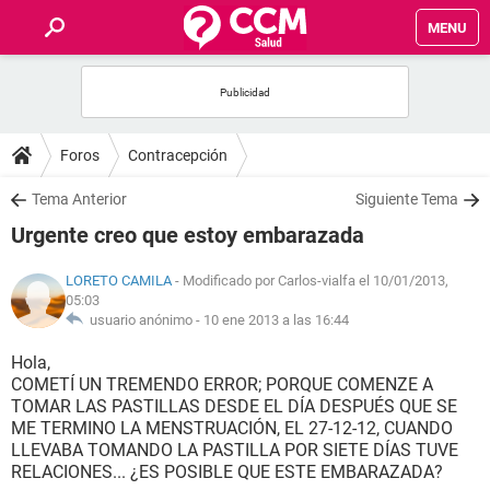
MENU
INICIO
FOROS
Foros
Contracepción
SALUD
Tema Anterior
Siguiente Tema
Urgente creo que estoy embarazada
FAMILIA
LORETO CAMILA
- Modificado por Carlos-vialfa el 10/01/2013,
05:03
NUTRICIÓN
usuario anónimo -
10 ene 2013 a las 16:44
Hola,
BIENESTAR
COMETÍ UN TREMENDO ERROR; PORQUE COMENZE A
TOMAR LAS PASTILLAS DESDE EL DÍA DESPUÉS QUE SE
SEXUALIDAD
ME TERMINO LA MENSTRUACIÓN, EL 27-12-12, CUANDO
LLEVABA TOMANDO LA PASTILLA POR SIETE DÍAS TUVE
RELACIONES... ¿ES POSIBLE QUE ESTE EMBARAZADA?
GLOSARIO