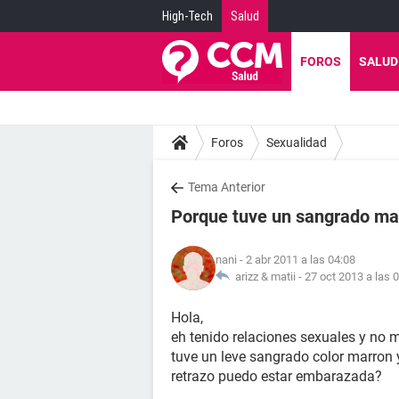
High-Tech
Salud
FOROS
SALUD
Foros
Sexualidad
Tema Anterior
Porque tuve un sangrado ma
nani
- 2 abr 2011 a las 04:08
arizz & matii -
27 oct 2013 a las 
Hola,
eh tenido relaciones sexuales y no m
tuve un leve sangrado color marron 
retrazo puedo estar embarazada?