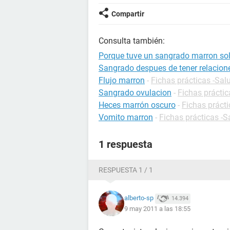
Compartir
Consulta también:
Porque tuve un sangrado marron so
Sangrado despues de tener relacion
Flujo marron
-
Fichas prácticas -Sal
Sangrado ovulacion
-
Fichas prácti
Heces marrón oscuro
-
Fichas prácti
Vomito marron
-
Fichas prácticas -S
1 respuesta
RESPUESTA 1 / 1
alberto-sp
14.394
9 may 2011 a las 18:55