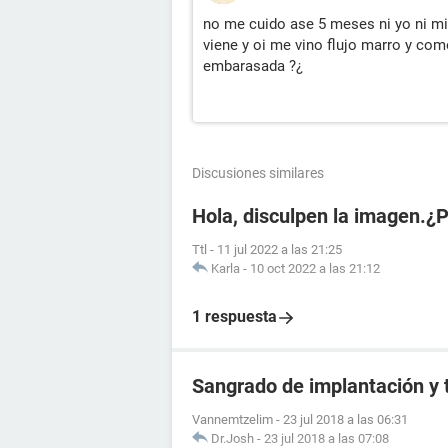
no me cuido ase 5 meses ni yo ni m
viene y oi me vino flujo marro y com
embarasada ?¿
Discusiones similares
Hola, disculpen la imagen.¿
Ttl
-
11 jul 2022 a las 21:25
Karla
-
10 oct 2022 a las 21:12
1 respuesta
Sangrado de implantación y 
Vannemtzelim
-
23 jul 2018 a las 06:31
Dr.Josh
-
23 jul 2018 a las 07:08