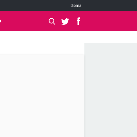
Idioma
O