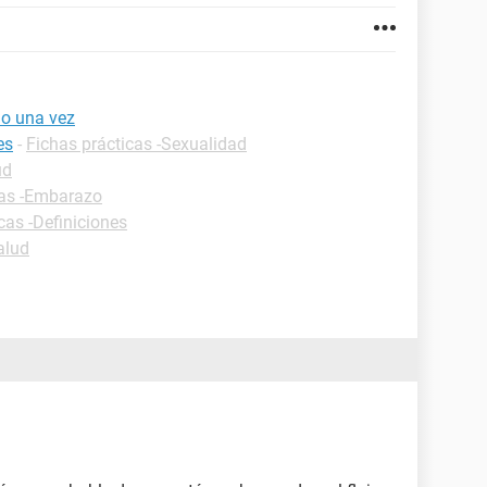
lo una vez
es
-
Fichas prácticas -Sexualidad
ud
cas -Embarazo
cas -Definiciones
alud