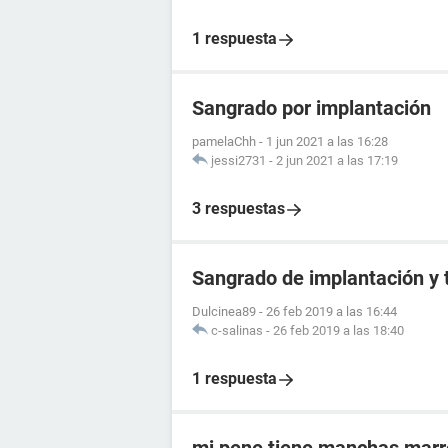
1 respuesta
Sangrado por implantación
pamelaChh
-
1 jun 2021 a las 16:28
jessi2731
-
2 jun 2021 a las 17:19
3 respuestas
Sangrado de implantación y 
Dulcinea89
-
26 feb 2019 a las 16:44
c-salinas
-
26 feb 2019 a las 18:40
1 respuesta