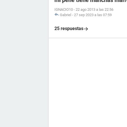
mi pene tiene manchas mar
IGNACIO10
-
22 ago 2013 a las 22:56
Gabriel
-
27 sep 2023 a las 07:59
25 respuestas