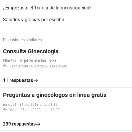
¿Empezaste el 1er día de la menstruación?
Saludos y gracias por escribir.
Discusiones similares
Consulta Ginecologia
Elita711
-
19 jul 2016 a las 19:23
justiciero88
-
6 oct 2022 a las 23:48
11 respuestas
Preguntas a ginecólogos en línea gratis
ronoa91
-
31 dic 2013 a las 01:12
Debo
-
26 sep 2023 a las 13:03
239 respuestas