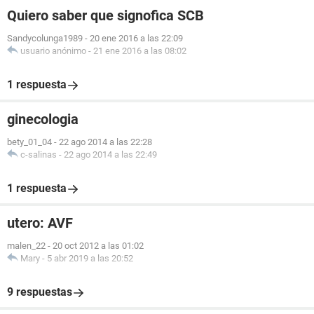
Quiero saber que signofica SCB
Sandycolunga1989
-
20 ene 2016 a las 22:09
usuario anónimo
-
21 ene 2016 a las 08:02
1 respuesta
ginecologia
bety_01_04
-
22 ago 2014 a las 22:28
c-salinas
-
22 ago 2014 a las 22:49
1 respuesta
utero: AVF
malen_22
-
20 oct 2012 a las 01:02
Mary
-
5 abr 2019 a las 20:52
9 respuestas