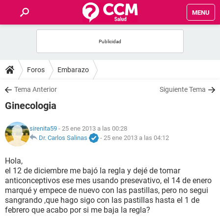
MENU
INICIO
FOROS
Foros
Embarazo
SALUD
Tema Anterior
Siguiente Tema
Ginecologia
FAMILIA
sirenita59
- 25 ene 2013 a las 00:28
NUTRICIÓN
Dr. Carlos Salinas
-
25 ene 2013 a las 04:12
Hola,
BIENESTAR
el 12 de diciembre me bajó la regla y dejé de tomar
anticonceptivos ese mes usando presevativo, el 14 de enero
SEXUALIDAD
marqué y empece de nuevo con las pastillas, pero no segui
sangrando ,que hago sigo con las pastillas hasta el 1 de
febrero que acabo por si me baja la regla?
GLOSARIO