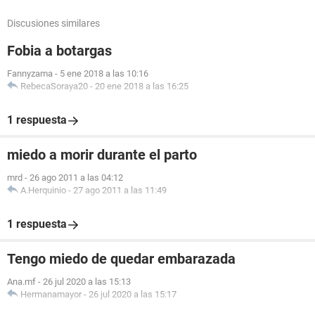
Discusiones similares
Fobia a botargas
Fannyzama
-
5 ene 2018 a las 10:16
RebecaSoraya20
-
20 ene 2018 a las 16:25
1 respuesta
miedo a morir durante el parto
mrd
-
26 ago 2011 a las 04:12
A.Herquinio
-
27 ago 2011 a las 11:49
1 respuesta
Tengo miedo de quedar embarazada
Ana.mf
-
26 jul 2020 a las 15:13
Hermanamayor
-
26 jul 2020 a las 15:17