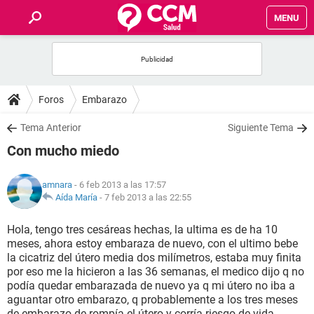
MENU
INICIO
FOROS
Foros
Embarazo
SALUD
Tema Anterior
Siguiente Tema
Con mucho miedo
FAMILIA
amnara
- 6 feb 2013 a las 17:57
NUTRICIÓN
Aída María
-
7 feb 2013 a las 22:55
Hola, tengo tres cesáreas hechas, la ultima es de ha 10
BIENESTAR
meses, ahora estoy embaraza de nuevo, con el ultimo bebe
la cicatriz del útero media dos milímetros, estaba muy finita
SEXUALIDAD
por eso me la hicieron a las 36 semanas, el medico dijo q no
podía quedar embarazada de nuevo ya q mi útero no iba a
aguantar otro embarazo, q probablemente a los tres meses
GLOSARIO
de embarazo de rompía el útero y corría riesgo de vida