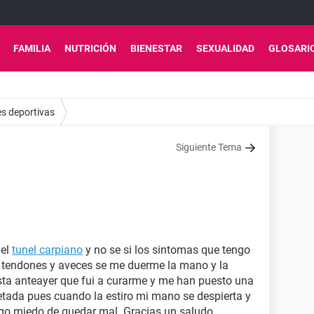
FAMILIA
NUTRICIÓN
BIENESTAR
SEXUALIDAD
GLOSARI
es deportivas
Siguiente Tema
del
tunel carpiano
y no se si los sintomas que tengo
s tendones y aveces se me duerme la mano y la
asta anteayer que fui a curarme y me han puesto una
etada pues cuando la estiro mi mano se despierta y
ngo miedo de quedar mal. Gracias un saludo