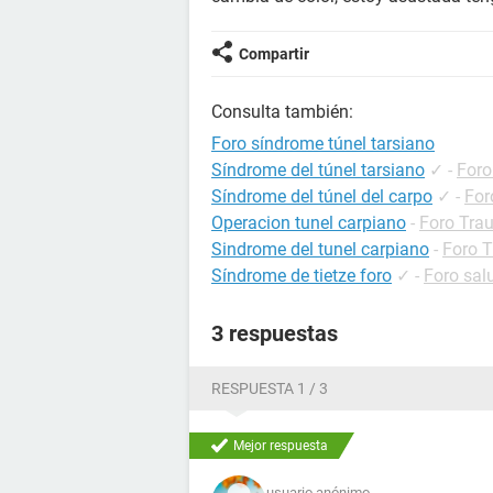
Compartir
Consulta también:
Foro síndrome túnel tarsiano
Síndrome del túnel tarsiano
✓
-
Foro
Síndrome del túnel del carpo
✓
-
For
Operacion tunel carpiano
-
Foro Tra
Sindrome del tunel carpiano
-
Foro 
Síndrome de tietze foro
✓
-
Foro sal
3 respuestas
RESPUESTA 1 / 3
Mejor respuesta
usuario anónimo