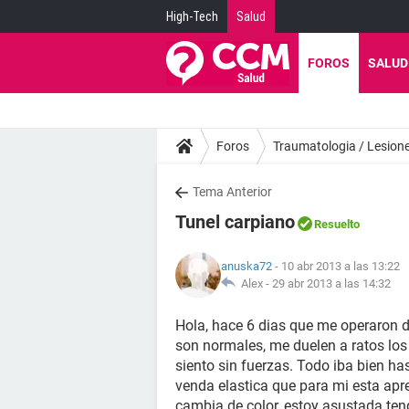
High-Tech
Salud
FOROS
SALUD
Foros
Traumatologia / Lesion
Tema Anterior
Tunel carpiano
Resuelto
anuska72
- 10 abr 2013 a las 13:22
Alex -
29 abr 2013 a las 14:32
Hola, hace 6 dias que me operaron 
son normales, me duelen a ratos lo
siento sin fuerzas. Todo iba bien h
venda elastica que para mi esta apr
cambia de color, estoy asustada te