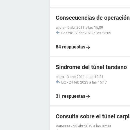
Consecuencias de operación 
alicia
-
6 abr 2011 a las 15:09
Beatriz
-
2 abr 2023 a las 23:09
84 respuestas
Síndrome del túnel tarsiano
clara
-
3 ene 2011 a las 12:21
Liz
-
24 feb 2023 a las 15:17
31 respuestas
Consulta sobre el túnel carp
Vanessa
-
23 abr 2019 a las 02:38