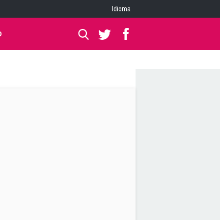
Idioma
O