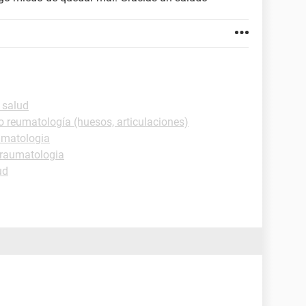
 salud
o reumatología (huesos, articulaciones)
umatologia
Traumatologia
ud