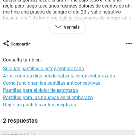
regla pero luego tuve unos fuerstes dolores de ovarios de ahi
me hice una prueba de sangre el dia 20 y salio negativo
luego el dia 1 de junio me realice otra prueba de sangre salio
negativo el dia 2 volvi a reglar pero aun me siento mal y me
Ver más
duelen las caderas de vez en cuando me dulen los ovarios
los pechos estare enbarazada?
me vuelvo hacer otra prueba que ago ayudaaa
Compartir
Consulta también:
Sera las pastillas o estoy embarazada
A los cuántos dias puedo saber si estoy embarazada
Como funcionan las pastillas anticonceptivas
Pastillas para el dolor de estomago
Pastillas para las nauseas en el embarazo
Dejar las pastillas anticonceptivas
2 respuestas