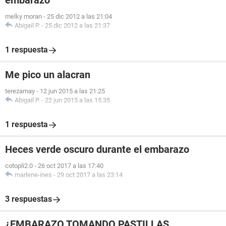
embarazo
melky moran
-
25 dic 2012 a las 21:04
Abigail P.
-
25 dic 2012 a las 21:37
1 respuesta
Me pico un alacran
terezamay
-
12 jun 2015 a las 21:25
Abigail P.
-
22 jun 2015 a las 15:35
1 respuesta
Heces verde oscuro durante el embarazo
cotopli2.0
-
26 oct 2017 a las 17:40
marlene-ines
-
29 oct 2017 a las 23:14
3 respuestas
¿EMBARAZO TOMANDO PASTILLAS