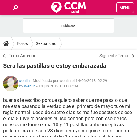
MENU
INICIO
FOROS
Foros
Sexualidad
SALUD
Tema Anterior
Siguiente Tema
Sera las pastillas o estoy embarazada
FAMILIA
wenlin
- Modificado por wenlin el 14/06/2013, 02:29
NUTRICIÓN
wenlin
-
14 jun 2013 a las 02:09
buenas le escribo porque quiero saber que me pasa o que
BIENESTAR
me esta pasando la verdad que el primero de mayo tuve mi
regla normal luedo de cuatro dias se me fue despues de eso
SEXUALIDAD
el dia 8 tuve relaciones el uso condon pero con eso de los
nervios me tome el dia 10 y 11 pastillas anticonceptivas
perla de las que son 28 dias pero ya no quise tomar por no
GLOSARIO
querer engordas luego el dia 17 me bajo todo el dia una