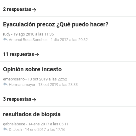
2 respuestas
Eyaculación precoz ¿Qué puedo hacer?
rudy
-
19 ago 2010 a las 11:36
Antonoi Roca Sanches
-
1 dic 2012 a las 20:32
11 respuestas
Opinión sobre incesto
emeprosario
-
13 oct 2019 a las 22:52
Hermanamayor
-
13 oct 2019 a las 23:33
3 respuestas
resultados de biopsia
gabrielabece
-
14 ene 2017 a las 05:11
Dr.Josh
-
14 ene 2017 a las 17:16