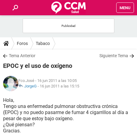
MENU
INICIO
FOROS
Foros
Tabaco
SALUD
Tema Anterior
Siguiente Tema
EPOC y el uso de oxígeno
FAMILIA
Fco.José
- 16 jun 2011 a las 10:05
NUTRICIÓN
JorgeG
-
16 jun 2011 a las 15:15
Hola,
BIENESTAR
Tengo una enfermedad pulmonar obstructiva crónica
(EPOC) y no puedo pasarme de fumar 4 cigarrillos al día a
SEXUALIDAD
pesar de que estoy bajo oxígeno.
¿Qué piensan?
Gracias.
GLOSARIO