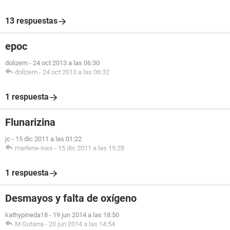
13 respuestas
epoc
dolizem
-
24 oct 2013 a las 06:30
dolizem
-
24 oct 2013 a las 06:32
1 respuesta
Flunarizina
jc
-
15 dic 2011 a las 01:22
marlene-ines
-
15 dic 2011 a las 15:28
1 respuesta
Desmayos y falta de oxígeno
kathypineda18
-
19 jun 2014 a las 18:50
M Gutarra
-
20 jun 2014 a las 14:54