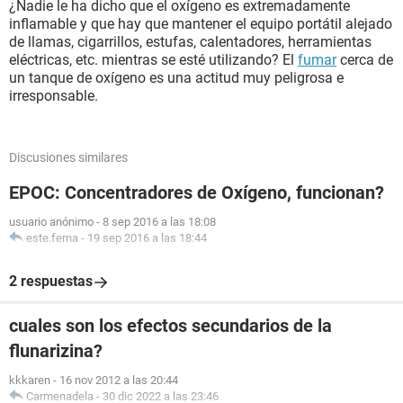
¿Nadie le ha dicho que el oxígeno es extremadamente
inflamable y que hay que mantener el equipo portátil alejado
de llamas, cigarrillos, estufas, calentadores, herramientas
eléctricas, etc. mientras se esté utilizando? El
fumar
cerca de
un tanque de oxígeno es una actitud muy peligrosa e
irresponsable.
Discusiones similares
EPOC: Concentradores de Oxígeno, funcionan?
usuario anónimo
-
8 sep 2016 a las 18:08
este.ferna
-
19 sep 2016 a las 18:44
2 respuestas
cuales son los efectos secundarios de la
flunarizina?
kkkaren
-
16 nov 2012 a las 20:44
Carmenadela
-
30 dic 2022 a las 23:46