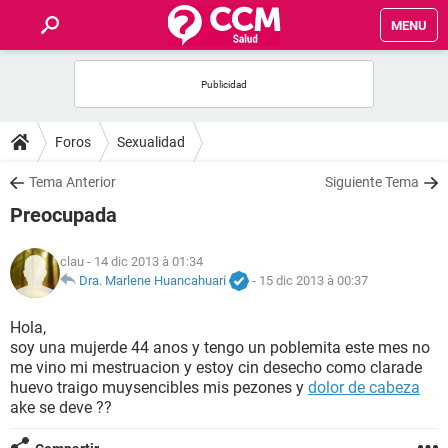
MENU
INICIO
FORUMS
Foros
Sexualidad
SALUD
Tema Anterior
Siguiente Tema
Preocupada
FAMILIA
clau
- 14 dic 2013 à 01:34
NUTRICIÓN
Dra. Marlene Huancahuari
-
15 dic 2013 à 00:37
Hola,
BIENESTAR
soy una mujerde 44 anos y tengo un poblemita este mes no
me vino mi mestruacion y estoy cin desecho como clarade
SEXUALIDAD
huevo traigo muysencibles mis pezones y
dolor de cabeza
ake se deve ??
GLOSARIO