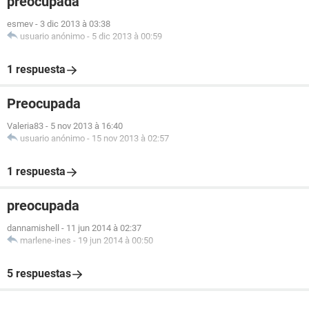
preocupada
esmev
-
3 dic 2013 à 03:38
usuario anónimo
-
5 dic 2013 à 00:59
1 respuesta
Preocupada
Valeria83
-
5 nov 2013 à 16:40
usuario anónimo
-
15 nov 2013 à 02:57
1 respuesta
preocupada
dannamishell
-
11 jun 2014 à 02:37
marlene-ines
-
19 jun 2014 à 00:50
5 respuestas