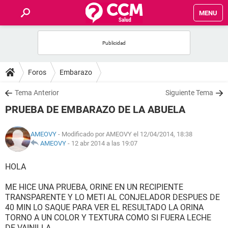
MENU
INICIO
FOROS
Foros
Embarazo
SALUD
Tema Anterior
Siguiente Tema
PRUEBA DE EMBARAZO DE LA ABUELA
FAMILIA
AMEOVY
- Modificado por AMEOVY el 12/04/2014, 18:38
NUTRICIÓN
AMEOVY
-
12 abr 2014 a las 19:07
HOLA
BIENESTAR
ME HICE UNA PRUEBA, ORINE EN UN RECIPIENTE
SEXUALIDAD
TRANSPARENTE Y LO METI AL CONJELADOR DESPUES DE
40 MIN LO SAQUE PARA VER EL RESULTADO LA ORINA
TORNO A UN COLOR Y TEXTURA COMO SI FUERA LECHE
GLOSARIO
DE VAINILLA