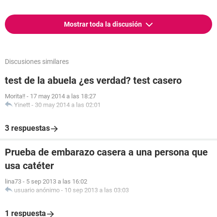
Mostrar toda la discusión
Discusiones similares
test de la abuela ¿es verdad? test casero
Morita!!
-
17 may 2014 a las 18:27
Yinett
-
30 may 2014 a las 02:01
3 respuestas
Prueba de embarazo casera a una persona que
usa catéter
lina73
-
5 sep 2013 a las 16:02
usuario anónimo
-
10 sep 2013 a las 03:03
1 respuesta