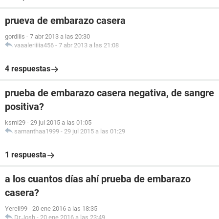
prueva de embarazo casera
gordiiis
-
7 abr 2013 a las 20:30
vaaaleriiiia456
-
7 abr 2013 a las 21:08
4 respuestas
prueba de embarazo casera negativa, de sangre
positiva?
ksmi29
-
29 jul 2015 a las 01:05
samanthaa1999
-
29 jul 2015 a las 01:29
1 respuesta
a los cuantos días ahí prueba de embarazo
casera?
Yereli99
-
20 ene 2016 a las 18:35
Dr.Josh
-
20 ene 2016 a las 23:49