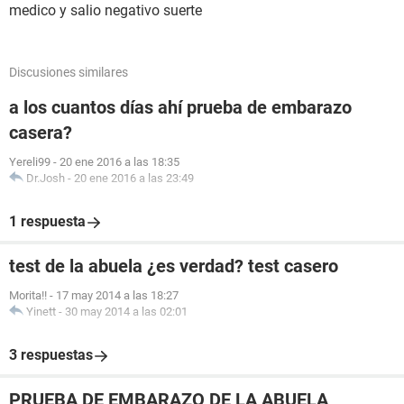
medico y salio negativo suerte
Discusiones similares
a los cuantos días ahí prueba de embarazo
casera?
Yereli99
-
20 ene 2016 a las 18:35
Dr.Josh
-
20 ene 2016 a las 23:49
1 respuesta
test de la abuela ¿es verdad? test casero
Morita!!
-
17 may 2014 a las 18:27
Yinett
-
30 may 2014 a las 02:01
3 respuestas
PRUEBA DE EMBARAZO DE LA ABUELA