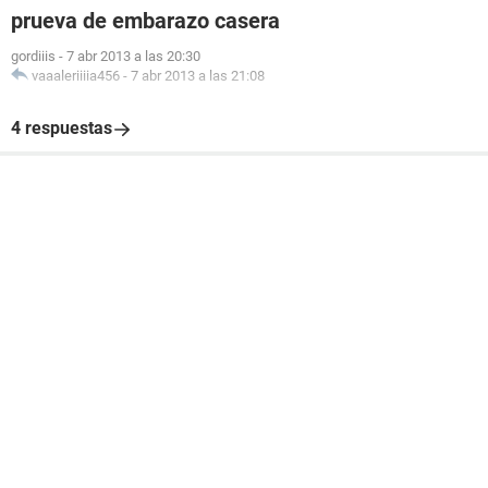
prueva de embarazo casera
gordiiis
-
7 abr 2013 a las 20:30
vaaaleriiiia456
-
7 abr 2013 a las 21:08
4 respuestas