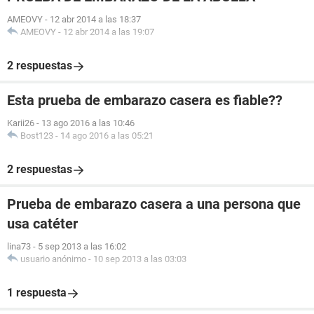
AMEOVY
-
12 abr 2014 a las 18:37
AMEOVY
-
12 abr 2014 a las 19:07
2 respuestas
Esta prueba de embarazo casera es fiable??
Karii26
-
13 ago 2016 a las 10:46
Bost123
-
14 ago 2016 a las 05:21
2 respuestas
Prueba de embarazo casera a una persona que
usa catéter
lina73
-
5 sep 2013 a las 16:02
usuario anónimo
-
10 sep 2013 a las 03:03
1 respuesta