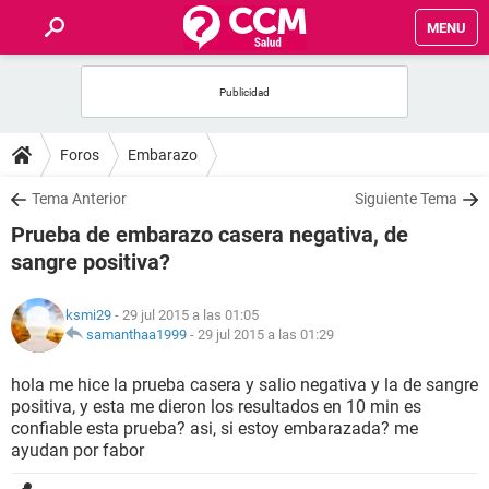
MENU
INICIO
FOROS
Foros
Embarazo
SALUD
Tema Anterior
Siguiente Tema
Prueba de embarazo casera negativa, de
FAMILIA
sangre positiva?
NUTRICIÓN
ksmi29
- 29 jul 2015 a las 01:05
samanthaa1999
-
29 jul 2015 a las 01:29
BIENESTAR
hola me hice la prueba casera y salio negativa y la de sangre
positiva, y esta me dieron los resultados en 10 min es
SEXUALIDAD
confiable esta prueba? asi, si estoy embarazada? me
ayudan por fabor
GLOSARIO