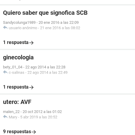
Quiero saber que signofica SCB
Sandycolunga1989
-
20 ene 2016 a las 22:09
usuario anónimo
-
21 ene 2016 a las 08:02
1 respuesta
ginecologia
bety_01_04
-
22 ago 2014 a las 22:28
c-salinas
-
22 ago 2014 a las 22:49
1 respuesta
utero: AVF
malen_22
-
20 oct 2012 a las 01:02
Mary
-
5 abr 2019 a las 20:52
9 respuestas