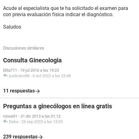
Acude al especialista que te ha solicitado el examen para
con previa evaluación física indicar el diagnóstico.
Saludos
Discusiones similares
Consulta Ginecologia
Elita711
-
19 jul 2016 a las 19:23
justiciero88
-
6 oct 2022 a las 23:48
11 respuestas
Preguntas a ginecólogos en línea gratis
ronoa91
-
31 dic 2013 a las 01:12
Debo
-
26 sep 2023 a las 13:03
239 respuestas