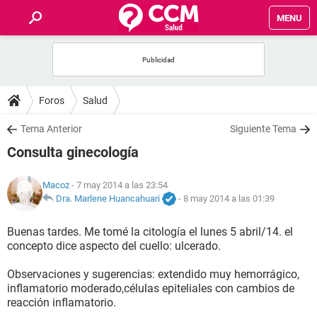
MENU
INICIO
FOROS
Foros
Salud
SALUD
Tema Anterior
Siguiente Tema
Consulta ginecología
FAMILIA
Macoz
- 7 may 2014 a las 23:54
NUTRICIÓN
Dra. Marlene Huancahuari
-
8 may 2014 a las 01:39
Buenas tardes. Me tomé la citología el lunes 5 abril/14. el
BIENESTAR
concepto dice aspecto del cuello: ulcerado.
SEXUALIDAD
Observaciones y sugerencias: extendido muy hemorrágico,
inflamatorio moderado,células epiteliales con cambios de
reacción inflamatorio.
GLOSARIO