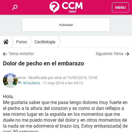
MENU
INICIO
FOROS
Foros
Cardiología
SALUD
Tema Anterior
Siguiente Tema
Dolor de pecho en el embarazo
FAMILIA
xime
- Modificado por xime el 10/05/2014, 19:45
NUTRICIÓN
M Gutarra
-
11 may 2014 a las 04:13
Hola,
BIENESTAR
Me gustaria saber que me pasa tengo dolores muy fuerte en
el pecho a la altura del corazon y es como si dan reflejos a
SEXUALIDAD
ese mismo lugar en la espalda en los momentos que me
duele no me puedo mover del dolor y en otros momentos de
la nada se me adormece el brazo izq. Estoy embarazada] de
GLOSARIO
casi 30 semanas