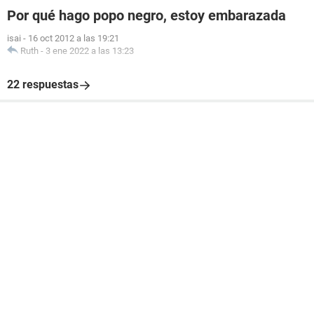
Por qué hago popo negro, estoy embarazada
isai
-
16 oct 2012 a las 19:21
Ruth
-
3 ene 2022 a las 13:23
22 respuestas