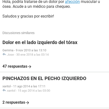
Hola, podría tratarse de un dolor por
afección
muscular u
ósea. Acude a un médico para chequeo.
Saludos y gracias por escribir!
Discusiones similares
Dolor en el lado izquierdo del tórax
Gemma
-
9 nov 2010 a las 13:10
Jose
-
30 ene 2018 a las 03:14
47 respuestas
PINCHAZOS EN EL PECHO IZQUIERDO
xantol
-
11 ago 2014 a las 17:11
xantol
-
15 ago 2014 a las 03:00
2 respuestas