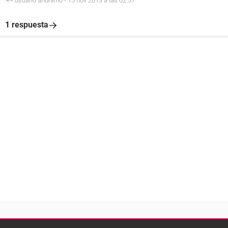
usuario anónimo
-
15 nov 2013 a las 02:57
1 respuesta