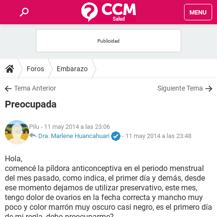
MENU
INICIO
FOROS
Foros
Embarazo
SALUD
Tema Anterior
Siguiente Tema
Preocupada
FAMILIA
Pilu
- 11 may 2014 a las 23:06
NUTRICIÓN
Dra. Marlene Huancahuari
-
11 may 2014 a las 23:48
Hola,
BIENESTAR
comencé la píldora anticonceptiva en el periodo menstrual
del mes pasado, como indica, el primer día y demás, desde
SEXUALIDAD
ese momento dejamos de utilizar preservativo, este mes,
tengo dolor de ovarios en la fecha correcta y mancho muy
poco y color marrón muy oscuro casi negro, es el primero día
GLOSARIO
de mi regla, debo preocuparme?