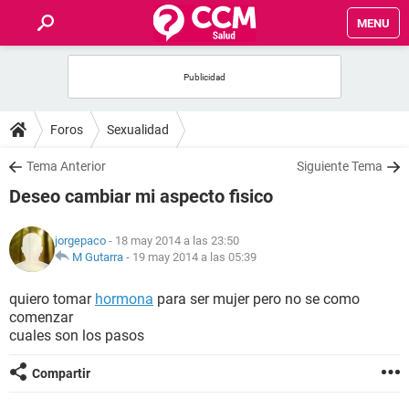
MENU
INICIO
FOROS
Foros
Sexualidad
SALUD
Tema Anterior
Siguiente Tema
Deseo cambiar mi aspecto fisico
FAMILIA
jorgepaco
- 18 may 2014 a las 23:50
NUTRICIÓN
M Gutarra
-
19 may 2014 a las 05:39
quiero tomar
hormona
para ser mujer pero no se como
BIENESTAR
comenzar
cuales son los pasos
SEXUALIDAD
Compartir
GLOSARIO