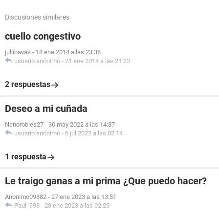
Discusiones similares
cuello congestivo
juliibavas
-
18 ene 2014 a las 23:36
usuario anónimo
-
21 ene 2014 a las 21:23
2 respuestas
Deseo a mi cuñada
Nanorobles27
-
30 may 2022 a las 14:37
usuario anónimo
-
6 jul 2022 a las 02:14
1 respuesta
Le traigo ganas a mi prima ¿Que puedo hacer?
Anonimo09882
-
27 ene 2023 a las 13:51
Paul_998
-
28 ene 2023 a las 02:25