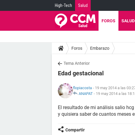
High-Tech
Salud
FOROS
SALUD
Foros
Embarazo
Tema Anterior
Edad gestacional
flopiacosta
- 19 may 2014 a las 03:2
ANAPAT
-
19 may 2014 a las 18:
El resultado de mi análisis salio hc
y quisiera saber de cuantos meses 
Compartir