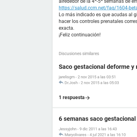
alrededor de la 4ª-5ª semanas de e
https://salud.ccm.net/faq/1604-bet
Lo más indicado es que acudas al gi
hacer los controles prenatales corr
exacta.
¡Feliz continuación!
Discusiones similares
Saco gestacional deforme y 
jarelisgm
-
2 nov 2015 a las 03:51
Dr.Josh
-
2 nov 2015 a las 05:03
1 respuesta
6 semanas saco gestacional
Jessyjohn
-
9 dic 2011 a las 16:43
Maryolivares
-
4 jul 2021 a las 16:10