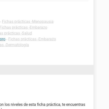
-
Fichas prácticas -Menopausia
Fichas prácticas -Embarazo
as prácticas -Salud
foro
-
Fichas prácticas -Embarazo
cas -Dermatología
n los niveles de esta ficha práctica, te encuentras