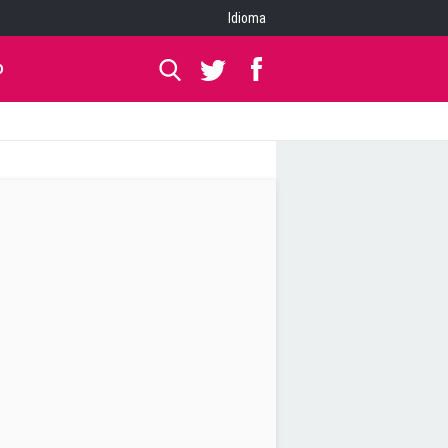
Idioma
O