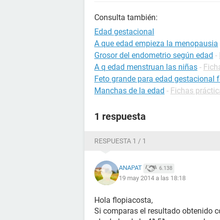
Consulta también:
Edad gestacional
A que edad empieza la menopausia
Grosor del endometrio según edad
-
A q edad menstruan las niñas
-
Fich
Feto grande para edad gestacional 
Manchas de la edad
-
Fichas prácti
1 respuesta
RESPUESTA 1 / 1
ANAPAT
6.138
19 may 2014 a las 18:18
Hola flopiacosta,
Si comparas el resultado obtenido co