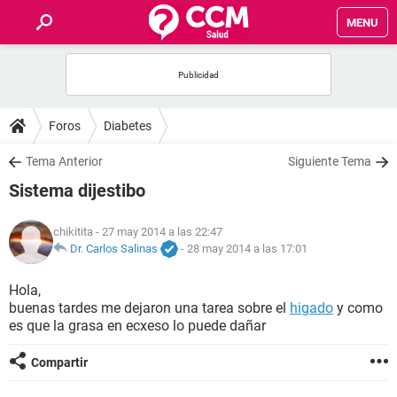
MENU
INICIO
FOROS
Foros
Diabetes
SALUD
Tema Anterior
Siguiente Tema
Sistema dijestibo
FAMILIA
chikitita
- 27 may 2014 a las 22:47
NUTRICIÓN
Dr. Carlos Salinas
-
28 may 2014 a las 17:01
Hola,
BIENESTAR
buenas tardes me dejaron una tarea sobre el
higado
y como
es que la grasa en ecxeso lo puede dañar
SEXUALIDAD
Compartir
GLOSARIO