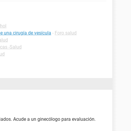
hol
e una cirugía de vesícula
-
Foro salud
alud
icas -Salud
lud
iados. Acude a un ginecólogo para evaluación.