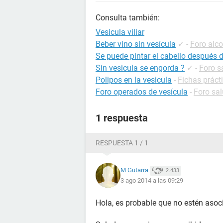
Consulta también:
Vesicula viliar
Beber vino sin vesícula
✓
-
Foro alco
Se puede pintar el cabello después d
Sin vesicula se engorda ?
✓
-
Foro s
Polipos en la vesicula
-
Fichas práct
Foro operados de vesícula
-
Foro sa
1 respuesta
RESPUESTA 1 / 1
M Gutarra
2.433
3 ago 2014 a las 09:29
Hola, es probable que no estén asoc