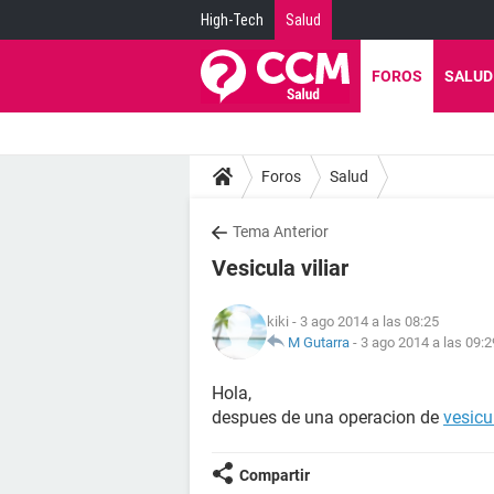
High-Tech
Salud
FOROS
SALUD
Foros
Salud
Tema Anterior
Vesicula viliar
kiki
- 3 ago 2014 a las 08:25
M Gutarra
-
3 ago 2014 a las 09:2
Hola,
despues de una operacion de
vesicu
Compartir