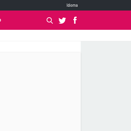
Idioma
O