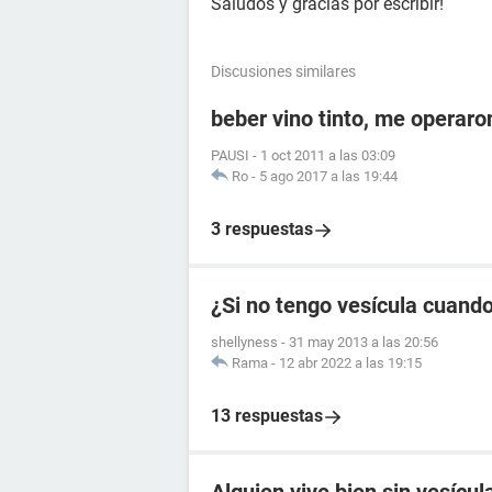
Saludos y gracias por escribir!
Discusiones similares
beber vino tinto, me operaron
PAUSI
-
1 oct 2011 a las 03:09
Ro
-
5 ago 2017 a las 19:44
3 respuestas
¿Si no tengo vesícula cuand
shellyness
-
31 may 2013 a las 20:56
Rama
-
12 abr 2022 a las 19:15
13 respuestas