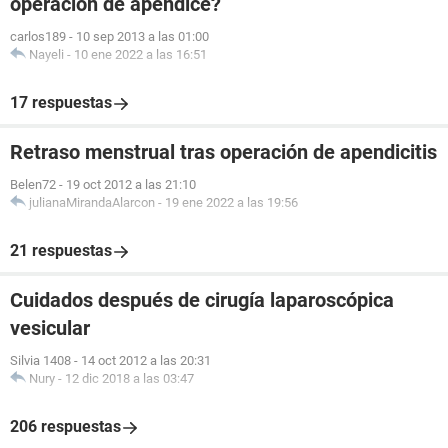
operación de apéndice?
carlos189
-
10 sep 2013 a las 01:00
Nayeli
-
10 ene 2022 a las 16:51
17 respuestas
Retraso menstrual tras operación de apendicitis
Belen72
-
19 oct 2012 a las 21:10
julianaMirandaAlarcon
-
19 ene 2022 a las 19:56
21 respuestas
Cuidados después de cirugía laparoscópica
vesicular
Silvia 1408
-
14 oct 2012 a las 20:31
Nury
-
12 dic 2018 a las 03:47
206 respuestas