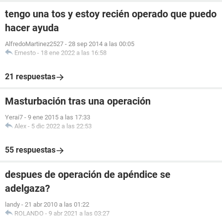
tengo una tos y estoy recién operado que puedo
hacer ayuda
AlfredoMartinez2527
-
28 sep 2014 a las 00:05
Ernesto
-
18 ene 2022 a las 16:58
21 respuestas
Masturbación tras una operación
Yerai7
-
9 ene 2015 a las 17:33
Alex
-
5 dic 2022 a las 22:53
55 respuestas
despues de operación de apéndice se
adelgaza?
landy
-
21 abr 2010 a las 01:22
ROLANDO
-
9 abr 2021 a las 03:27