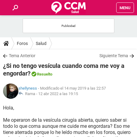
MENU
INICIO
FOROS
Foros
Salud
SALUD
Tema Anterior
Siguiente Tema
¿Si no tengo vesícula cuando coma me voy a
FAMILIA
engordar?
Resuelto
NUTRICIÓN
shellyness
- Modificado el 14 may 2019 a las 22:57
Rama -
12 abr 2022 a las 19:15
BIENESTAR
Hola,
SEXUALIDAD
Me operaron de la vesícula cirugía abierta, quiero saber si
todo lo que coma aunque me cuide me engordara? Eso me
tiene aterrada porque lo he leído mucho en los foros, quiero
GLOSARIO