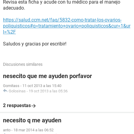
Revisa esta ficha y acude con tu médico para el manejo
adecuado.
https://salud.ccm.net/faq/5832-como-tratar-los-ovarios-
poliquisticos#q=tratamiento+ovario+poliquisticos&cur=1&ur
l=%2F
Saludos y gracias por escribir!
Discusiones similares
nesecito que me ayuden porfavor
Gomitass
-
11 oct 2013 a las 15:40
Golosinas
-
19 oct 2013 a las 05:36
2 respuestas
necesito q me ayuden
anto
-
18 mar 2014 a las 06:52