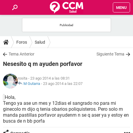
MENU
INICIO
FOROS
Foros
Salud
SALUD
Tema Anterior
Siguiente Tema
Nesesito q m ayuden porfavor
FAMILIA
rosita
- 23 ago 2014 a las 08:31
NUTRICIÓN
M Gutarra
-
23 ago 2014 a las 22:07
Hola,
BIENESTAR
Tengo ya ase un mes y 12dias el sangrado no para mi
ginecolo m dijo q tenia obarios poliquisteros. Pero solo m
SEXUALIDAD
manda pastillas porfavor ayudenm n se q aser ya y estoy en
busca de n bb porfa
GLOSARIO