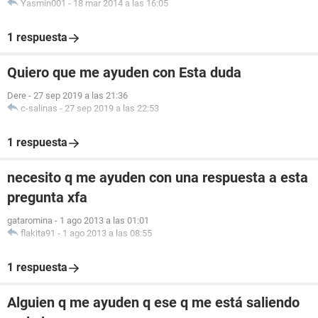
Yasmin001
-
18 mar 2014 a las 16:05
1 respuesta
Quiero que me ayuden con Esta duda
Dere
-
27 sep 2019 a las 21:36
c-salinas
-
27 sep 2019 a las 22:53
1 respuesta
necesito q me ayuden con una respuesta a esta
pregunta xfa
gataromina
-
1 ago 2013 a las 01:01
flakita91
-
1 ago 2013 a las 08:55
1 respuesta
Alguien q me ayuden q ese q me está saliendo