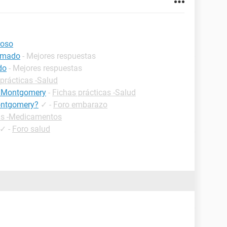
roso
lamado
- Mejores respuestas
do
- Mejores respuestas
prácticas -Salud
de Montgomery
-
Fichas prácticas -Salud
montgomery?
✓
-
Foro embarazo
as -Medicamentos
✓
-
Foro salud