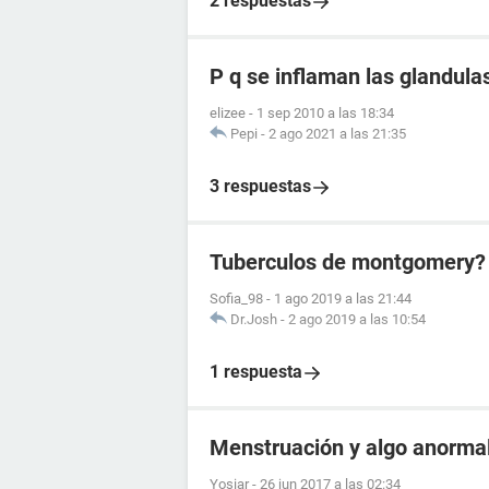
2 respuestas
P q se inflaman las glandul
elizee
-
1 sep 2010 a las 18:34
Pepi
-
2 ago 2021 a las 21:35
3 respuestas
Tuberculos de montgomery?
Sofia_98
-
1 ago 2019 a las 21:44
Dr.Josh
-
2 ago 2019 a las 10:54
1 respuesta
Menstruación y algo anorma
Yosiar
-
26 jun 2017 a las 02:34