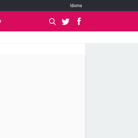
Idioma
O