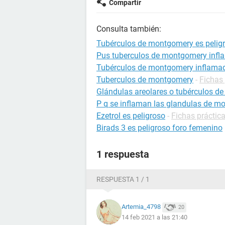
Compartir
Consulta también:
Tubérculos de montgomery es pelig
Pus tuberculos de montgomery inf
Tubérculos de montgomery inflama
Tuberculos de montgomery
-
Fichas 
Glándulas areolares o tubérculos 
P q se inflaman las glandulas de 
Ezetrol es peligroso
-
Fichas práctic
Birads 3 es peligroso foro femenino
1 respuesta
RESPUESTA 1 / 1
Artemia_4798
20
14 feb 2021 a las 21:40