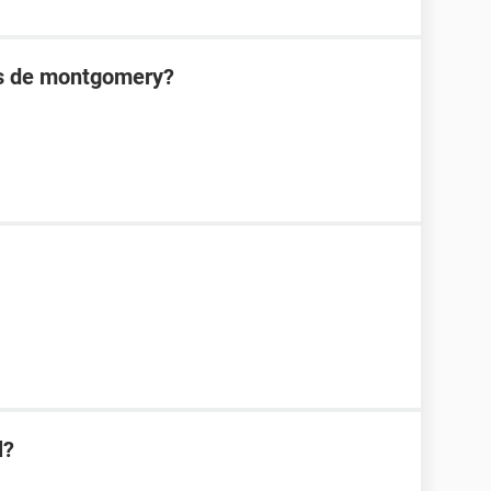
as de montgomery?
l?