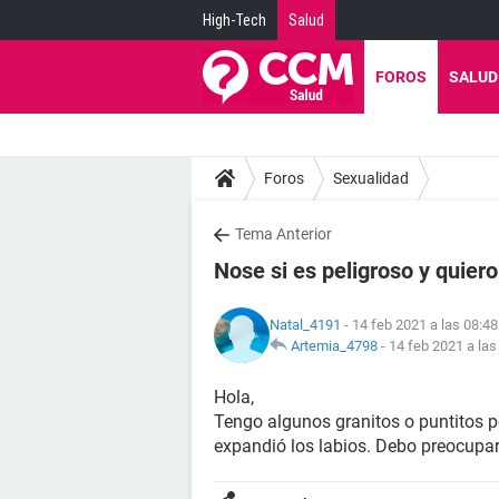
High-Tech
Salud
FOROS
SALUD
Foros
Sexualidad
Tema Anterior
Nose si es peligroso y quie
Natal_4191
- 14 feb 2021 a las 08:48
Artemia_4798
-
14 feb 2021 a las
Hola,
Tengo algunos granitos o puntitos p
expandió los labios. Debo preocupa