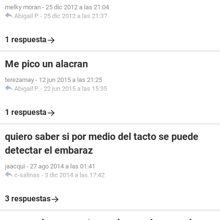
melky moran
-
25 dic 2012 a las 21:04
Abigail P.
-
25 dic 2012 a las 21:37
1 respuesta
Me pico un alacran
terezamay
-
12 jun 2015 a las 21:25
Abigail P.
-
22 jun 2015 a las 15:35
1 respuesta
quiero saber si por medio del tacto se puede
detectar el embaraz
jaacqui
-
27 ago 2014 a las 01:41
c-salinas
-
3 dic 2014 a las 17:42
3 respuestas