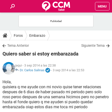
MENU
INICIO
FOROS
Foros
Embarazo
SALUD
Tema Anterior
Siguiente Tema
Quiero saber si estoy embarazada
FAMILIA
jaqui
- 3 sep 2014 a las 22:38
NUTRICIÓN
Dr. Carlos Salinas
-
3 sep 2014 a las 22:53
Hola,
BIENESTAR
quisiera q me ayude con mi novio quise tener relaciones
despues de 6 dias de haber pasado mi periodo pero solo
SEXUALIDAD
roso peroo despues de una semana hicimos pero no penetro
hasta el fonde quiero q me ayuden si puedo quedar
embarazada oiap estos dias me toca mi periodo
GLOSARIO