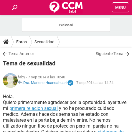
MENU
INICIO
FOROS
Foros
Sexualidad
SALUD
Tema Anterior
Siguiente Tema
Tema de sexualidad
FAMILIA
faby
- 7 sep 2014 a las 10:48
NUTRICIÓN
Dra. Marlene Huancahuari
-
7 sep 2014 a las 14:24
Hola,
BIENESTAR
Quiero primeramente agradecer por la oprtunidad. ayer tuve
mi
primera relacion sexual
y no he procurado cuidado
SEXUALIDAD
medico. Ademas hace dos semanas he estado con
malestares en la parte baja de mi vientre. No hemos
utilizado ningun tipo de proteccion pero mi pareja no ha
GLOSARIO
eyaculado dentro. Quisiera saber si se debe a
sintomas de