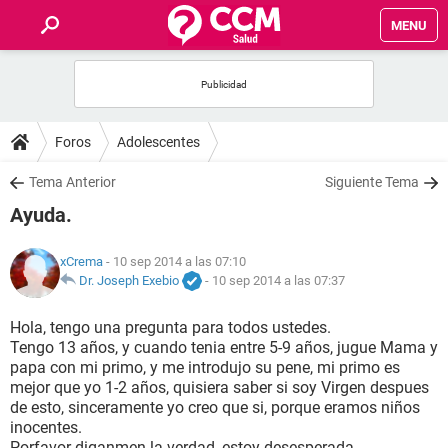
MENU
INICIO
FOROS
Foros
Adolescentes
SALUD
Tema Anterior
Siguiente Tema
Ayuda.
FAMILIA
xCrema
- 10 sep 2014 a las 07:10
NUTRICIÓN
Dr. Joseph Exebio
-
10 sep 2014 a las 07:37
Hola, tengo una pregunta para todos ustedes.
BIENESTAR
Tengo 13 años, y cuando tenia entre 5-9 años, jugue Mama y
papa con mi primo, y me introdujo su pene, mi primo es
SEXUALIDAD
mejor que yo 1-2 años, quisiera saber si soy Virgen despues
de esto, sinceramente yo creo que si, porque eramos niños
inocentes.
GLOSARIO
Porfavor diganmen la verdad, estoy desesperada.